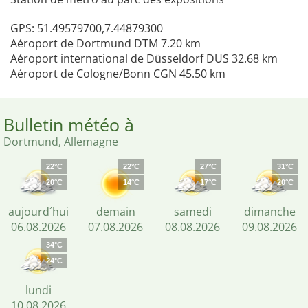
GPS: 51.49579700,7.44879300
Aéroport de Dortmund DTM 7.20 km
Aéroport international de Düsseldorf DUS 32.68 km
Aéroport de Cologne/Bonn CGN 45.50 km
Bulletin météo à
Dortmund, Allemagne
22°C
22°C
27°C
31°C
20°C
14°C
17°C
20°C
aujourd´hui
demain
samedi
dimanche
06.08.2026
07.08.2026
08.08.2026
09.08.2026
34°C
24°C
lundi
10.08.2026