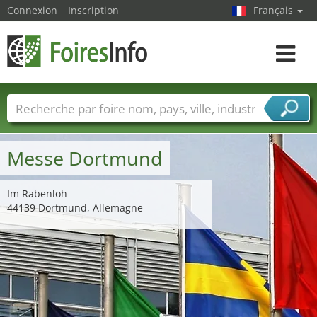
Connexion
Inscription
Français
Toggle
navigat
Foire noms
Pays
Villes
Secteurs de foire
Secteurs du fournisseur de services
Messe Dortmund
Im Rabenloh
44139 Dortmund, Allemagne