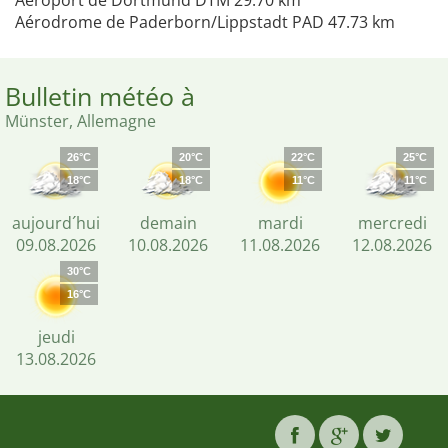
Aéroport de Dortmund DTM 29.70 km
Aérodrome de Paderborn/Lippstadt PAD 47.73 km
Bulletin météo à
Münster, Allemagne
26°C
20°C
22°C
25°C
18°C
18°C
11°C
11°C
aujourd´hui
demain
mardi
mercredi
09.08.2026
10.08.2026
11.08.2026
12.08.2026
30°C
16°C
jeudi
13.08.2026