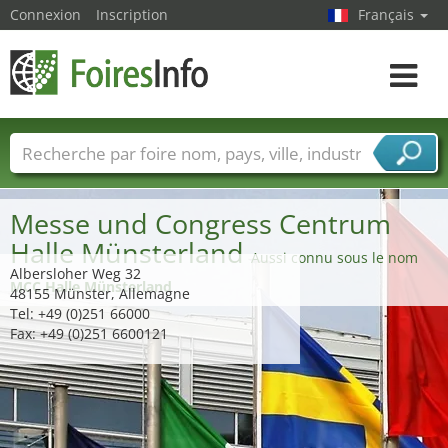
Connexion
Inscription
Français
Toggle
navigat
Foire noms
Pays
Villes
Secteurs de foire
Secteurs du fournisseur de services
Messe und Congress Centrum
Halle Münsterland
Aussi connu sous le nom
Albersloher Weg 32
MCC Halle Münsterland
48155 Münster, Allemagne
Tel: +49 (0)251 66000
Fax: +49 (0)251 6600121