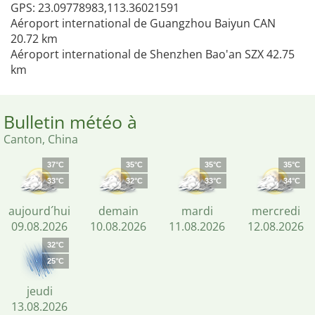
GPS: 23.09778983,113.36021591
Aéroport international de Guangzhou Baiyun CAN
20.72 km
Aéroport international de Shenzhen Bao'an SZX 42.75
km
Bulletin météo à
Canton, China
37°C
35°C
35°C
35°C
33°C
32°C
33°C
34°C
aujourd´hui
demain
mardi
mercredi
09.08.2026
10.08.2026
11.08.2026
12.08.2026
32°C
25°C
jeudi
13.08.2026