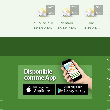
24°C
23°C
24°C
23°C
23°C
22°C
aujourd´hui
demain
lundi
08.08.2026
09.08.2026
10.08.2026
11
P
M
Fo
Ca
Lo
Lo