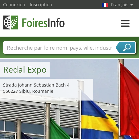
Connexion
Inscription
Français
Toggle
navigat
Foire noms
Pays
Villes
Secteurs de foire
Secteurs du fournisseur de services
Redal Expo
Strada Johann Sebastian Bach 4
550227 Sibiu, Roumanie