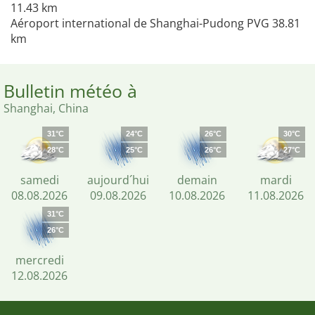
11.43 km
Aéroport international de Shanghai-Pudong PVG 38.81
km
Bulletin météo à
Shanghai, China
31°C
24°C
26°C
30°C
28°C
25°C
26°C
27°C
samedi
aujourd´hui
demain
mardi
08.08.2026
09.08.2026
10.08.2026
11.08.2026
31°C
26°C
mercredi
12.08.2026