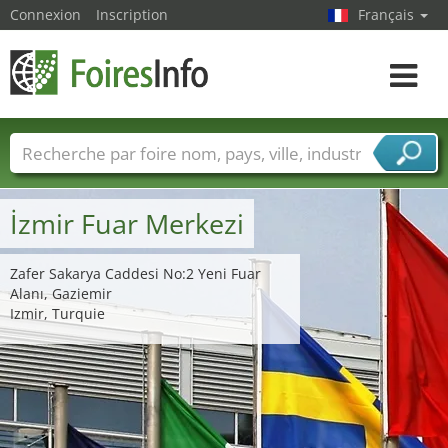
Connexion
Inscription
Français
Toggle
navigat
Foire noms
Pays
Villes
Secteurs de foire
Secteurs du fournisseur de services
İzmir Fuar Merkezi
Zafer Sakarya Caddesi No:2 Yeni Fuar
Alanı, Gaziemir
Izmir, Turquie