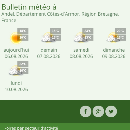
Bulletin météo à
Andel, Département Côtes-d'Armor, Région Bretagne,
France
18°C
18°C
23°C
22°C
10°C
15°C
13°C
16°C
aujourd´hui
demain
samedi
dimanche
06.08.2026
07.08.2026
08.08.2026
09.08.2026
22°C
16°C
lundi
10.08.2026
Foires par secteur d'activité