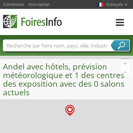
Connexion
Inscription
Français
Toggle
navigat
Foire noms
Pays
Villes
Secteurs de foire
Secteurs du fournisseur de services
+
Andel avec hôtels, prévision
−
météorologique et 1 des centres
des exposition avec des 0 salons
actuels