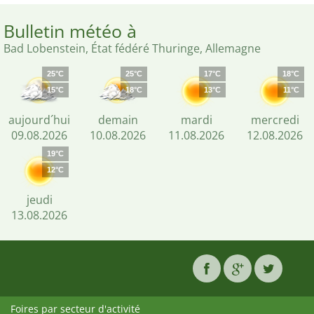
Bulletin météo à
Bad Lobenstein, État fédéré Thuringe, Allemagne
25°C
25°C
17°C
18°C
15°C
18°C
13°C
11°C
aujourd´hui
demain
mardi
mercredi
09.08.2026
10.08.2026
11.08.2026
12.08.2026
19°C
12°C
jeudi
13.08.2026
Foires par secteur d'activité