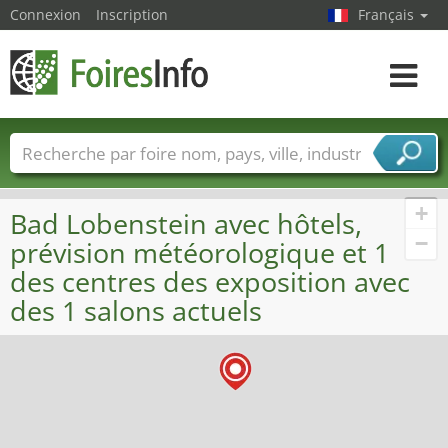
Connexion
Inscription
Français
Toggle
navigat
Foire noms
Pays
Villes
Secteurs de foire
Secteurs du fournisseur de services
+
Bad Lobenstein avec hôtels,
−
prévision météorologique et 1
des centres des exposition avec
des 1 salons actuels