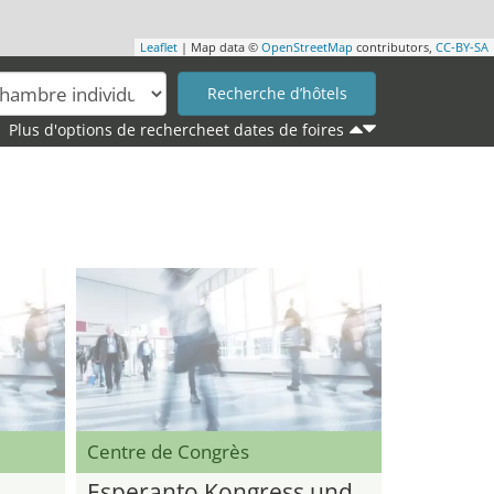
Leaflet
| Map data ©
OpenStreetMap
contributors,
CC-BY-SA
Plus d'options de rechercheet dates de foires
Centre de Congrès
Esperanto Kongress und