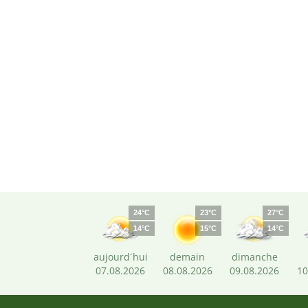
24°C
23°C
27°C
14°C
15°C
14°C
aujourd´hui
demain
dimanche
07.08.2026
08.08.2026
09.08.2026
10