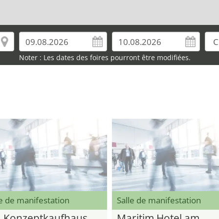
Noter : Les dates des foires pourront être modifiées.
e de manifestation
Salle de manifestation
 Konzeptkaufhaus
Maritim Hotel am