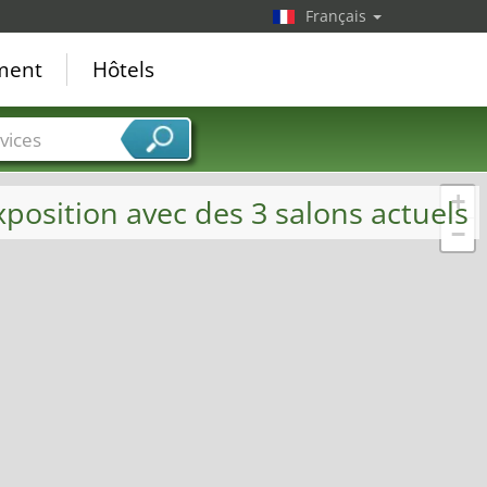
Français
ement
Hôtels
vices
+
xposition avec des 3 salons actuels
−