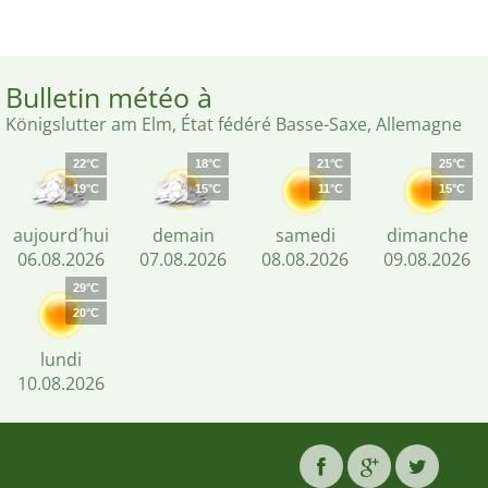
Bulletin météo à
Königslutter am Elm, État fédéré Basse-Saxe, Allemagne
22°C
18°C
21°C
25°C
19°C
15°C
11°C
15°C
aujourd´hui
demain
samedi
dimanche
06.08.2026
07.08.2026
08.08.2026
09.08.2026
29°C
20°C
lundi
10.08.2026