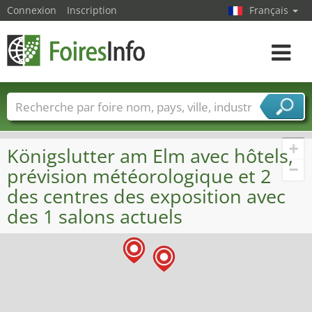
Connexion
Inscription
Français
Toggle
navigat
Foire noms
Pays
Villes
Secteurs de foire
Secteurs du fournisseur de services
+
Königslutter am Elm avec hôtels,
−
prévision météorologique et 2
des centres des exposition avec
des 1 salons actuels