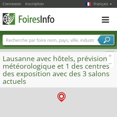
Connexion
Inscription
Français
Toggle
navigat
Foire noms
Pays
Villes
Secteurs de foire
Secteurs du fournisseur de services
+
Lausanne avec hôtels, prévision
−
météorologique et 1 des centres
des exposition avec des 3 salons
actuels