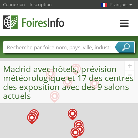
Connexion
Inscription
Français
Toggle
navigat
Foire noms
Pays
Villes
Secteurs de foire
Secteurs du fournisseur de services
+
Madrid avec hôtels, prévision
−
météorologique et 17 des centres
des exposition avec des 9 salons
actuels