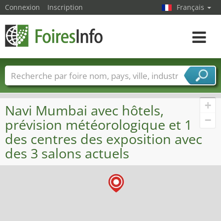
Connexion
Inscription
Français
Toggle
navigat
Foire noms
Pays
Villes
Secteurs de foire
Secteurs du fournisseur de services
+
Navi Mumbai avec hôtels,
−
prévision météorologique et 1
des centres des exposition avec
des 3 salons actuels