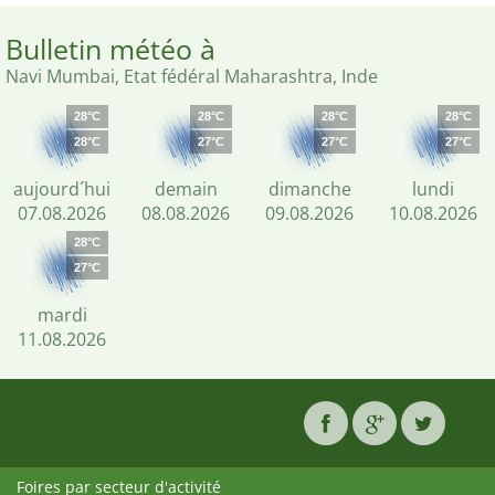
Bulletin météo à
Navi Mumbai, Etat fédéral Maharashtra, Inde
28°C
28°C
28°C
28°C
28°C
27°C
27°C
27°C
aujourd´hui
demain
dimanche
lundi
07.08.2026
08.08.2026
09.08.2026
10.08.2026
28°C
27°C
mardi
11.08.2026
Foires par secteur d'activité