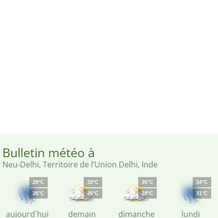
Bulletin météo à
Neu-Delhi, Territoire de l’Union Delhi, Inde
29°C
33°C
35°C
34°C
26°C
26°C
28°C
31°C
aujourd´hui
demain
dimanche
lundi