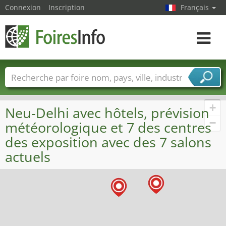
Connexion
Inscription
Français
Toggle
navigat
Foire noms
Pays
Villes
Secteurs de foire
Secteurs du fournisseur de services
+
Neu-Delhi avec hôtels, prévision
−
météorologique et 7 des centres
des exposition avec des 7 salons
actuels