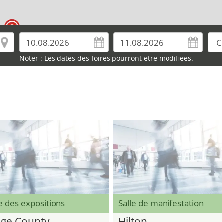
Noter : Les dates des foires pourront être modifiées.
e des expositions
Salle de manifestation
ge County
Hilton