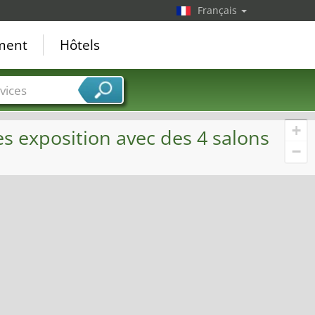
Français
ement
Hôtels
vices
+
s exposition avec des 4 salons
−