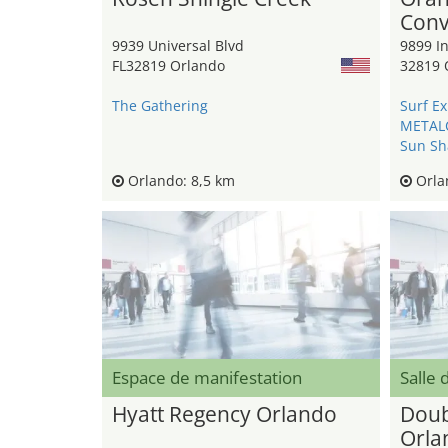
Conv
9939 Universal Blvd
9899 In
FL32819 Orlando
32819 
The Gathering
Surf E
METAL
Sun Sh
Orlando: 8,5 km
Orla
Espace de manifestation
Salle 
Hyatt Regency Orlando
Doub
Orla