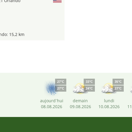
21 Orlando
ndo: 15,2 km
27°C
33°C
35°C
27°C
24°C
27°C
aujourd´hui
demain
lundi
08.08.2026
09.08.2026
10.08.2026
11