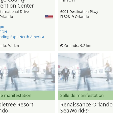
ention Center
ternational Drive
6001 Destination Pkwy
Orlando
FL32819 Orlando
xpo
CON
ading Expo North America
ndo: 9,1 km
Orlando: 9,2 km
de manifestation
Salle de manifestation
letree Resort
Renaissance Orlando
ndo
SeaWorld®