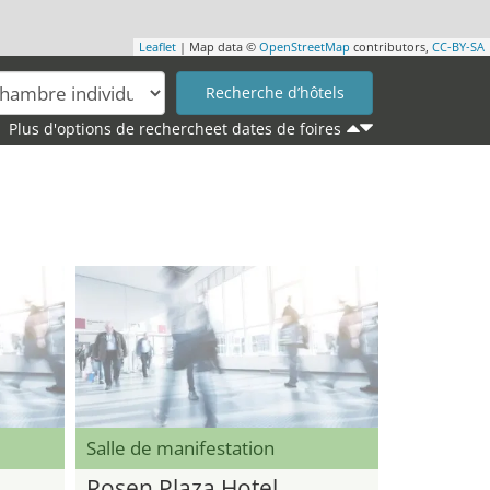
Leaflet
| Map data ©
OpenStreetMap
contributors,
CC-BY-SA
Plus d'options de rechercheet dates de foires
Salle de manifestation
Rosen Plaza Hotel