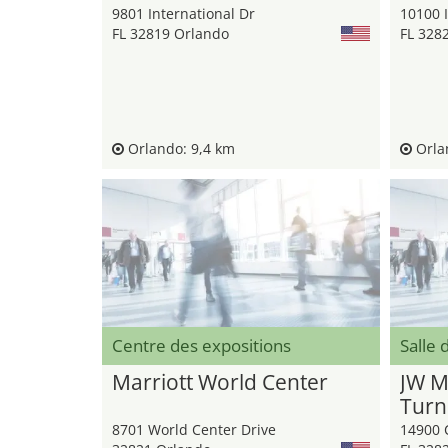
9801 International Dr
10100 I
FL 32819 Orlando
FL 328
Orlando: 9,4 km
Orla
Centre des expositions
Salle 
Marriott World Center
JW M
Turn
8701 World Center Drive
14900 