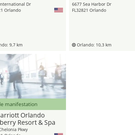
nternational Dr
6677 Sea Harbor Dr
21 Orlando
FL32821 Orlando
ndo: 9,7 km
Orlando: 10,3 km
de manifestation
arriott Orlando
berry Resort & Spa
Chelonia Pkwy