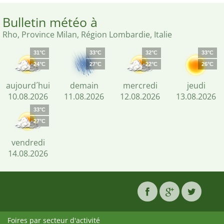
Bulletin météo à
Rho, Province Milan, Région Lombardie, Italie
31°C
33°C
32°C
33°C
24°C
27°C
22°C
26°C
aujourd´hui
demain
mercredi
jeudi
10.08.2026
11.08.2026
12.08.2026
13.08.2026
33°C
27°C
vendredi
14.08.2026
Foires par secteur d'activité