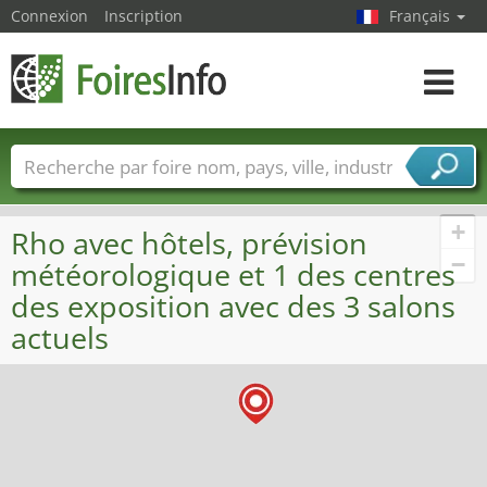
Connexion
Inscription
Français
Toggle
navigat
Foire noms
Pays
Villes
Secteurs de foire
Secteurs du fournisseur de services
+
Rho avec hôtels, prévision
−
météorologique et 1 des centres
des exposition avec des 3 salons
actuels