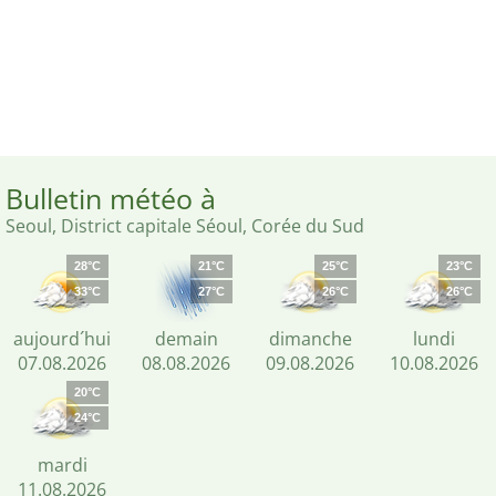
Bulletin météo à
Seoul, District capitale Séoul, Corée du Sud
28°C
21°C
25°C
23°C
33°C
27°C
26°C
26°C
aujourd´hui
demain
dimanche
lundi
07.08.2026
08.08.2026
09.08.2026
10.08.2026
20°C
24°C
mardi
11.08.2026