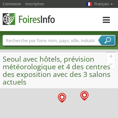
Connexion
Inscription
Français
Toggle
navigat
Foire noms
Pays
Villes
Secteurs de foire
Secteurs du fournisseur de services
+
Seoul avec hôtels, prévision
−
météorologique et 4 des centres
des exposition avec des 3 salons
actuels