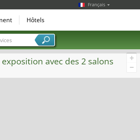
Français
ement
Hôtels
vices
+
 exposition avec des 2 salons
−