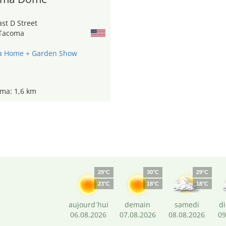
st D Street
Tacoma
 Home + Garden Show
ma: 1,6 km
29°C
30°C
29°C
23°C
18°C
18°C
aujourd´hui
demain
samedi
d
06.08.2026
07.08.2026
08.08.2026
09