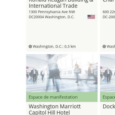
International Trade
Center
1300 Pennsylvania Ave NW
600 22
DC20004 Washington, D.C.
DC-200
Washington, D.C.: 0,3 km
Washi
Espace de manifestation
Espac
Washington Marriott
Doc
Capitol Hill Hotel