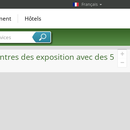
Français
ement
Hôtels
vices
+
ntres des exposition avec des 5
−