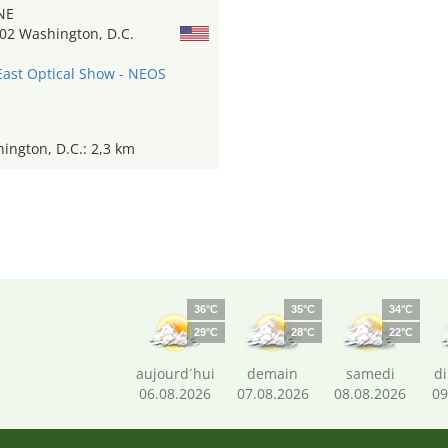
NE
02 Washington, D.C.
East Optical Show - NEOS
ngton, D.C.: 2,3 km
36°C
35°C
34°C
29°C
28°C
22°C
aujourd´hui
demain
samedi
d
06.08.2026
07.08.2026
08.08.2026
09