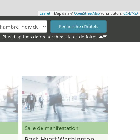
Leaflet
| Map data ©
OpenStreetMap
contributors,
CC-BY-SA
Plus d'options de rechercheet dates de foires
Salle de manifestation
Park Hyatt Washington