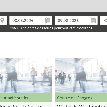
Noter : Les dates des foires pourront être modifiées.
de manifestation
Centre de Congrès
les E. Smith Center
Walter E. Washington