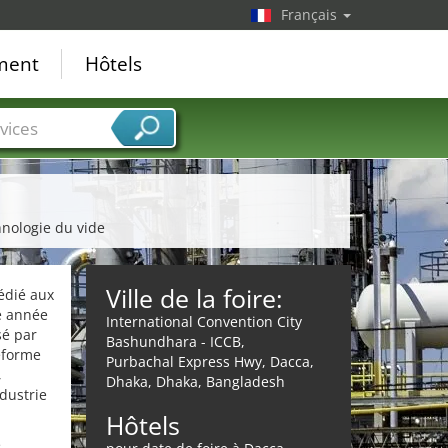
Français
ement
Hôtels
vices
hnologie du vide
Ville de la foire:
édié aux
ue année
International Convention City
sé par
Bashundhara - ICCB,
teforme
Purbachal Express Hwy, Dacca,
,
Dhaka, Dhaka, Bangladesh
ndustrie
Hôtels
e