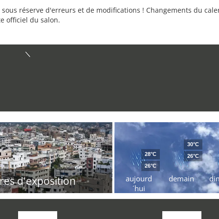
sous réserve d'erreurs et de modifications ! Changements du calend
e officiel du salon.
30°C
28°C
26°C
26°C
aujourd
demain
di
res d'exposition
´hui