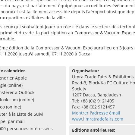
s du pays, est parfaitement équipé pour accueillir des événement
ionaux et est facilement accessible depuis l’aéroport ainsi que dep
ux quartiers d’affaires de la ville.
s ceux qui souhaitent jouer un rôle clé dans le secteur des techno
mprimé et du vide, la participation au Compressor & Vacuum Expo e
urnable.
ième édition de la Compressor & Vacuum Expo aura lieu en 3 jours
5.11.2026 jusqu'à samedi, 07.11.2026 à Dacca.
e calendrier
Organisateur
Limra Trade Fairs & Exhibitons 
endrier Apple
Road-3, Block-Ka PC Culture H
gle (online)
Society
nsférer à Outlook
1207 Dacca, Bangladesh
look.com (online)
Tel: +88 (0)2 9121405
oo (online)
Fax: +88 (0)2 9121457
Montrer l'adresse émail
uter à la Liste de Suivi
www.limratradefairs.com
pel par mail
000 personnes intéressées
Éditions antérieures: