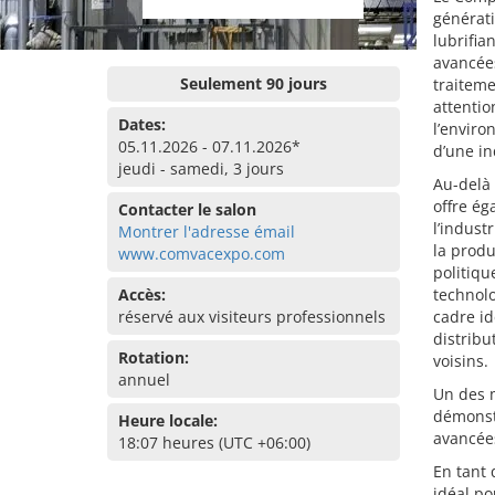
générati
lubrifia
avancée
Seulement 90 jours
traiteme
attentio
Dates:
l’envir
05.11.2026 - 07.11.2026*
d’une in
jeudi - samedi, 3 jours
Au-delà 
offre ég
Contacter le salon
l’indust
Montrer l'adresse émail
la prod
www.comvacexpo.com
politiqu
Accès:
technol
réservé aux visiteurs professionnels
cadre id
distribu
Rotation:
voisins.
annuel
Un des m
démonstr
Heure locale:
avancée
18:07 heures (UTC +06:00)
En tant
idéal po