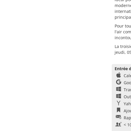
moderne
internat
principa
Pour tou
l'air co
inconto
La trois
jeudi, 0
Entrée d
Cal
Goo
Tra
Out
Yah
Ajo
Rap
< 1