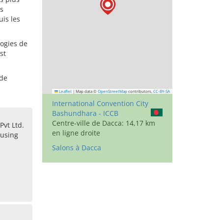
s
uis les
logies de
st
 de
Leaflet
|
Map data ©
OpenStreetMap
contributors,
CC-BY-SA
International Convention City
Bashundhara - ICCB
Centre-ville de Dacca: 14,17 km
Pvt Ltd.
en ligne droite
ousing
Salons à Dacca