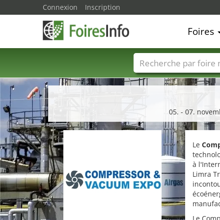
Connexion
Inscription
Foires
Foire noms
Pays
05. - 07. novem
Le
Comp
technolo
à l'Inte
Limra Tr
incontou
écoénerg
manufac
Le Comp