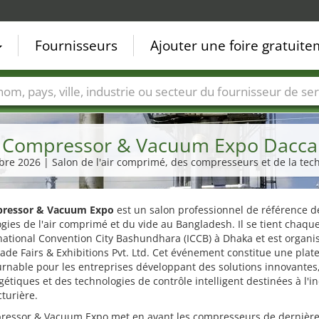
Fournisseurs
Ajouter une foire gratuit
Villes
Secteurs de foire
Secteurs du fournisseur de ser
Compressor & Vacuum Expo Dacca
bre 2026 | Salon de l'air comprimé, des compresseurs et de la tec
ressor & Vacuum Expo
est un salon professionnel de référence d
gies de l'air comprimé et du vide au Bangladesh. Il se tient chaq
rnational Convention City Bashundhara (ICCB) à Dhaka et est organi
ade Fairs & Exhibitions Pvt. Ltd. Cet événement constitue une pla
rnable pour les entreprises développant des solutions innovantes
étiques et des technologies de contrôle intelligent destinées à l'i
turière.
ressor & Vacuum Expo met en avant les compresseurs de dernièr