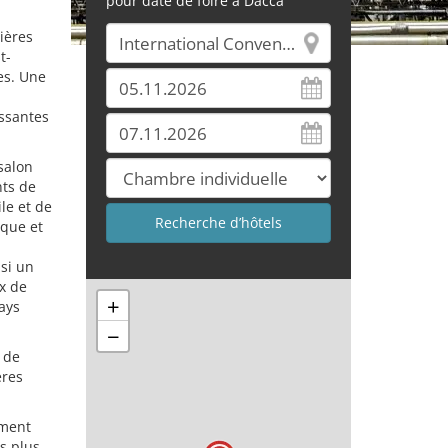
pour date de foire à Dacca
ières
t-
es. Une
ssantes
salon
nts de
le et de
ique et
si un
x de
+
ays
−
 de
ères
ement
es plus