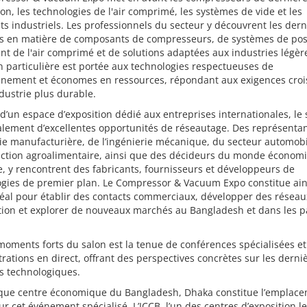
on, les technologies de l'air comprimé, les systèmes de vide et les
nts industriels. Les professionnels du secteur y découvrent les dern
s en matière de composants de compresseurs, de systèmes de pos
nt de l'air comprimé et de solutions adaptées aux industries légèr
n particulière est portée aux technologies respectueuses de
onnement et économes en ressources, répondant aux exigences croi
dustrie plus durable.
d’un espace d’exposition dédié aux entreprises internationales, le 
alement d’excellentes opportunités de réseautage. Des représenta
rie manufacturière, de l’ingénierie mécanique, du secteur automobi
uction agroalimentaire, ainsi que des décideurs du monde économ
e, y rencontrent des fabricants, fournisseurs et développeurs de
ogies de premier plan. Le Compressor & Vacuum Expo constitue ain
éal pour établir des contacts commerciaux, développer des réseau
tion et explorer de nouveaux marchés au Bangladesh et dans les p
oments forts du salon est la tenue de conférences spécialisées et
ations en direct, offrant des perspectives concrètes sur les derni
s technologiques.
 que centre économique du Bangladesh, Dhaka constitue l’emplac
ur cet événement spécialisé. L’ICCB, l’un des centres d’exposition l