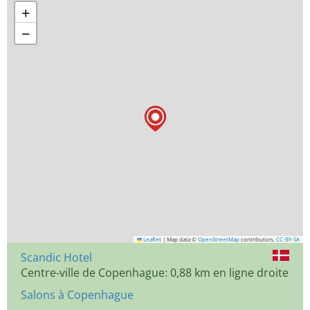
+
−
Leaflet
|
Map data ©
OpenStreetMap
contributors,
CC-BY-SA
Scandic Hotel
Centre-ville de Copenhague: 0,88 km en ligne droite
Salons à Copenhague