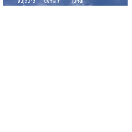
aujourd
demain
lundi
´hui