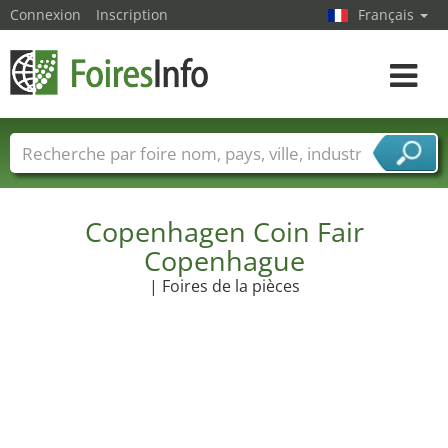
Connexion
Inscription
Français
Toggle
navigat
Foire noms
Pays
Villes
Secteurs de foire
Secteurs du fournisseur de services
Copenhagen Coin Fair
Copenhague
| Foires de la pièces