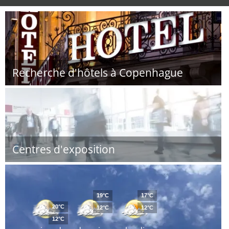
Recherche d'hôtels à Copenhague
Centres d'exposition
19°C
17°C
20°C
12°C
12°C
12°C