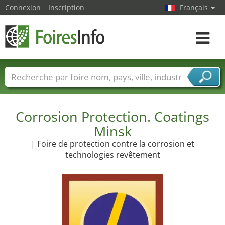
Connexion
Inscription
Français
Toggle
navigat
Foire noms
Pays
Villes
Secteurs de foire
Secteurs du fournisseur de services
Corrosion Protection. Coatings
Minsk
| Foire de protection contre la corrosion et
technologies revêtement