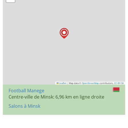
Leaflet
|
Map data ©
OpenStreetMap
contributors,
CC-BY-SA
Football Manege
Centre-ville de Minsk: 6,96 km en ligne droite
Salons à Minsk