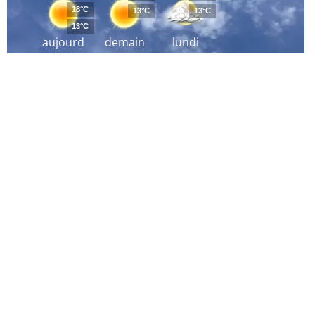
18°C
13°C
13°C
13°C
aujourd
demain
lundi
´hui