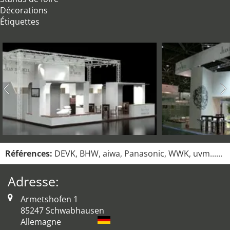
Décorations
Étiquettes
Références:
DEVK, BHW, aiwa, Panasonic, WWK, uvm......
Adresse:
Armetshofen 1
85247 Schwabhausen
Allemagne