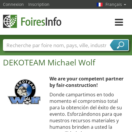
Connexion
Inscription
Français
Toggle
navigat
Foire noms
Pays
Villes
Secteurs de foire
DEKOTEAM Michael Wolf
Secteurs du fournisseur de services
We are your competent partner
by fair-construction!
Donde campartimos en todo
momento el compromiso total
para la obtención del éxito de su
evento. Esforzándonos para que
nuestros recursos materiales y
humanos brinden a usted la