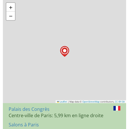
+
−
Leaflet
|
Map data ©
OpenStreetMap
contributors,
CC-BY-SA
Palais des Congrès
Centre-ville de Paris: 5,99 km en ligne droite
Salons à Paris