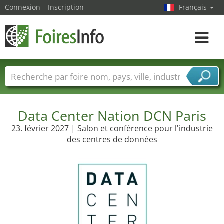
Connexion
Inscription
Français
Toggle
navigat
Foire noms
Pays
Villes
Secteurs de foire
Secteurs du fournisseur de services
Data Center Nation DCN Paris
23. février 2027 | Salon et conférence pour l'industrie
des centres de données