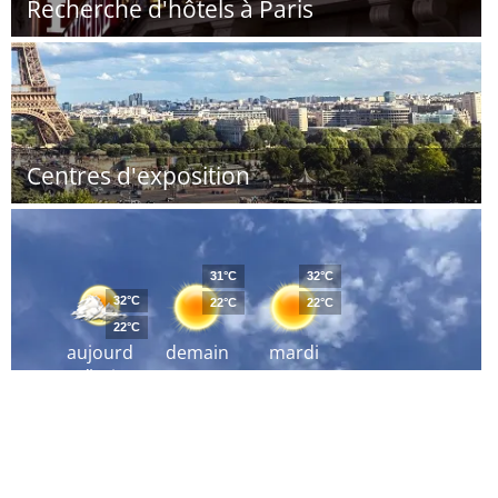
Recherche d'hôtels à Paris
Centres d'exposition
31°C
32°C
32°C
22°C
22°C
22°C
aujourd
demain
mardi
´hui