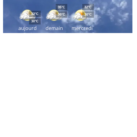
35°C
32°C
32°C
30°C
30°C
30°C
aujourd
demain
mercredi
´hui