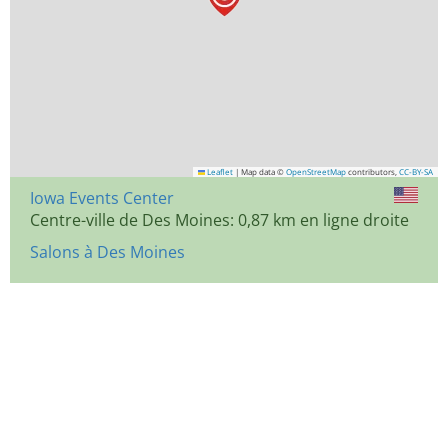
Leaflet
|
Map data ©
OpenStreetMap
contributors,
CC-BY-SA
Iowa Events Center
Centre-ville de Des Moines: 0,87 km en ligne droite
Salons à Des Moines