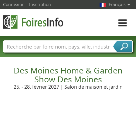
Connexion
Inscription
Français
Toggle
navigat
Foire noms
Pays
Villes
Secteurs de foire
Secteurs du fournisseur de services
Des Moines Home & Garden
Show Des Moines
25. - 28. février 2027 | Salon de maison et jardin