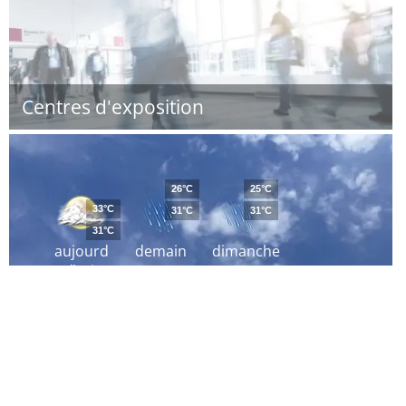
Centres d'exposition
26°C
25°C
33°C
31°C
31°C
31°C
aujourd
demain
dimanche
´hui