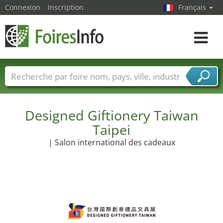
Connexion
Inscription
Français
Toggle
navigat
Foire noms
Pays
Villes
Secteurs de foire
Secteurs du fournisseur de services
Designed Giftionery Taiwan
Taipei
| Salon international des cadeaux