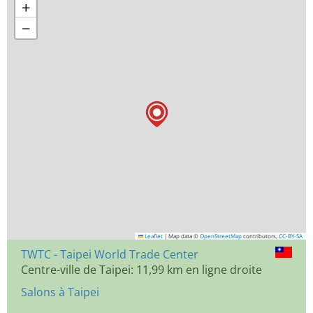
+
−
Leaflet
|
Map data ©
OpenStreetMap
contributors,
CC-BY-SA
TWTC - Taipei World Trade Center
Centre-ville de Taipei: 11,99 km en ligne droite
Salons à Taipei