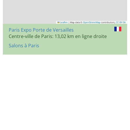
Leaflet
|
Map data ©
OpenStreetMap
contributors,
CC-BY-SA
Paris Expo Porte de Versailles
Centre-ville de Paris: 13,02 km en ligne droite
Salons à Paris