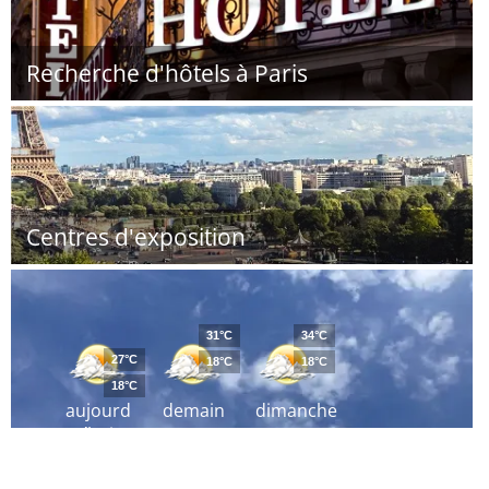
Recherche d'hôtels à Paris
Centres d'exposition
31°C
34°C
27°C
18°C
18°C
18°C
aujourd
demain
dimanche
´hui