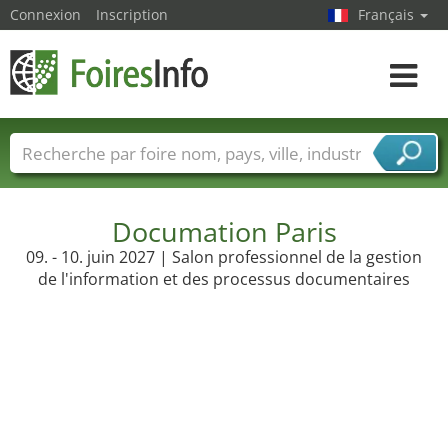
Connexion
Inscription
Français
Toggle
navigat
Foire noms
Pays
Villes
Secteurs de foire
Secteurs du fournisseur de services
Documation Paris
09. - 10. juin 2027 | Salon professionnel de la gestion
de l'information et des processus documentaires