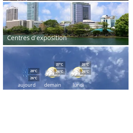
Centres d'exposition
27°C
26°C
28°C
26°C
26°C
26°C
aujourd
demain
lundi
´hui