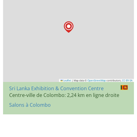
Leaflet
|
Map data ©
OpenStreetMap
contributors,
CC-BY-SA
Sri Lanka Exhibition & Convention Centre
Centre-ville de Colombo: 2,24 km en ligne droite
Salons à Colombo