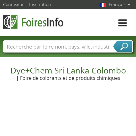
Connexion
Inscription
Français
Toggle
navigat
Foire noms
Pays
Villes
Secteurs de foire
Secteurs du fournisseur de services
Dye+Chem Sri Lanka Colombo
| Foire de colorants et de produits chimiques