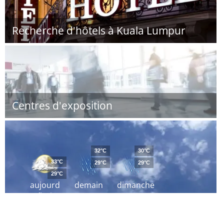
Recherche d'hôtels à Kuala Lumpur
Centres d'exposition
32°C
30°C
33°C
29°C
29°C
29°C
aujourd
demain
dimanche
´hui