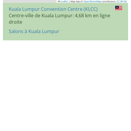
Leaflet
|
Map data ©
OpenStreetMap
contributors,
CC-BY-SA
Kuala Lumpur Convention Centre (KLCC)
Centre-ville de Kuala Lumpur: 4,68 km en ligne
droite
Salons à Kuala Lumpur