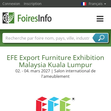
Connexion
Inscription
Français
Toggle
navigat
Foire noms
Pays
Villes
Secteurs de foire
Secteurs du fournisseur de services
EFE Export Furniture Exhibition
Malaysia Kuala Lumpur
02. - 04. mars 2027 | Salon international de
l'ameublement