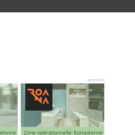
ANNONCES
opéenne
Zone opérationnelle: Européenne