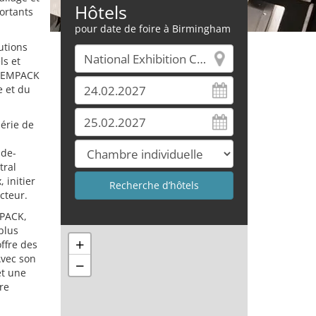
Hôtels
ortants
pour date de foire à Birmingham
utions
ls et
l'EMPACK
e et du
érie de
nde-
tral
 initier
cteur.
MPACK,
plus
+
ffre des
Avec son
−
et une
dre