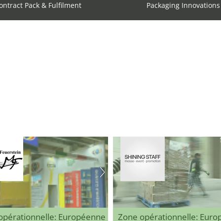
ontract Pack & Fulfilment
Packaging Innovations
opérationnelle: Européenne
Zone opérationnelle: Eur