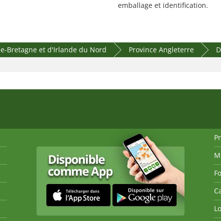
emballage et identification.
-Bretagne et d'Irlande du Nord
Province Angleterre
D
P
M
Fo
Ca
Lo