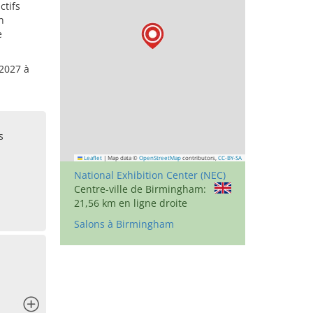
ctifs
n
e
 2027 à
s
Leaflet
|
Map data ©
OpenStreetMap
contributors,
CC-BY-SA
National Exhibition Center (NEC)
Centre-ville de Birmingham:
21,56 km en ligne droite
Salons à Birmingham
x