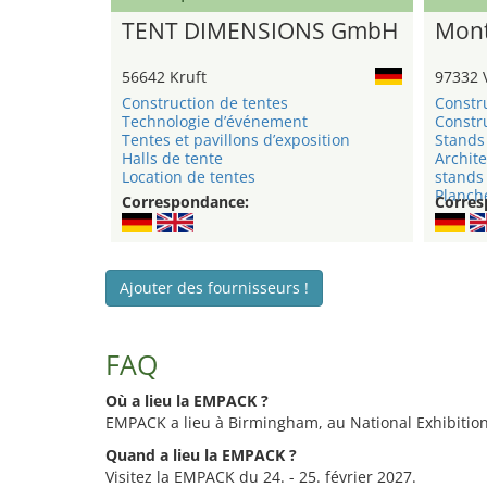
TENT DIMENSIONS GmbH
Mont
56642 Kruft
97332 
Construction de tentes
Constr
Technologie d’événement
Constru
Tentes et pavillons d’exposition
Stands 
Halls de tente
Archite
Location de tentes
stands
Planche
Correspondance:
Corres
Ajouter des fournisseurs !
FAQ
Où a lieu la EMPACK ?
EMPACK a lieu à Birmingham, au National Exhibition
Quand a lieu la EMPACK ?
Visitez la EMPACK du 24. - 25. février 2027.