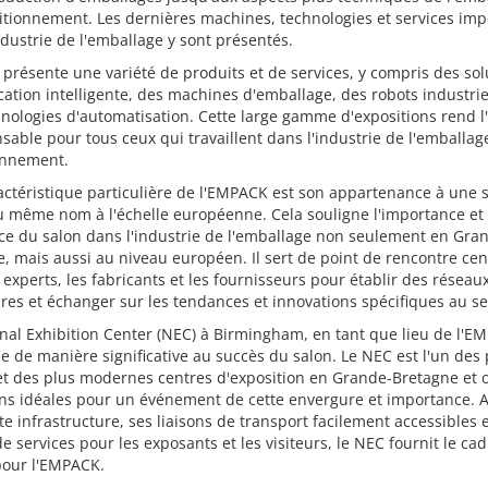
tionnement. Les dernières machines, technologies et services imp
ndustrie de l'emballage y sont présentés.
 présente une variété de produits et de services, y compris des sol
cation intelligente, des machines d'emballage, des robots industrie
nologies d'automatisation. Cette large gamme d'expositions rend 
sable pour tous ceux qui travaillent dans l'industrie de l'emballag
onnement.
ctéristique particulière de l'EMPACK est son appartenance à une s
u même nom à l'échelle européenne. Cela souligne l'importance et
nce du salon dans l'industrie de l'emballage non seulement en Gra
, mais aussi au niveau européen. Il sert de point de rencontre cen
 experts, les fabricants et les fournisseurs pour établir des réseaux,
ires et échanger sur les tendances et innovations spécifiques au se
nal Exhibition Center (NEC) à Birmingham, en tant que lieu de l'E
e de manière significative au succès du salon. Le NEC est l'un des 
t des plus modernes centres d'exposition en Grande-Bretagne et o
ons idéales pour un événement de cette envergure et importance. 
te infrastructure, ses liaisons de transport facilement accessibles 
de services pour les exposants et les visiteurs, le NEC fournit le ca
pour l'EMPACK.