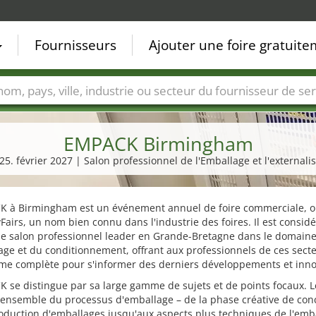
Fournisseurs
Ajouter une foire gratuit
Villes
Secteurs de foire
Secteurs du fournisseur de ser
EMPACK Birmingham
 25. février 2027 | Salon professionnel de l'Emballage et l'externali
K à Birmingham est un événement annuel de foire commerciale, o
Fairs, un nom bien connu dans l'industrie des foires. Il est consid
e salon professionnel leader en Grande-Bretagne dans le domain
age et du conditionnement, offrant aux professionnels de ces sect
rme complète pour s'informer des derniers développements et inno
 se distingue par sa large gamme de sujets et de points focaux. L
'ensemble du processus d'emballage – de la phase créative de con
oduction d'emballages jusqu'aux aspects plus techniques de l'emb