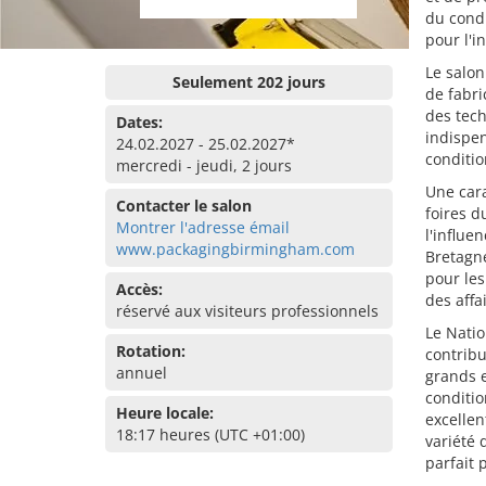
du condi
pour l'i
Le salon
Seulement 202 jours
de fabri
des tech
Dates:
indispen
24.02.2027 - 25.02.2027*
conditi
mercredi - jeudi, 2 jours
Une cara
Contacter le salon
foires d
Montrer l'adresse émail
l'influe
www.packagingbirmingham.com
Bretagne
pour les
Accès:
des affa
réservé aux visiteurs professionnels
Le Natio
Rotation:
contribu
annuel
grands e
conditi
Heure locale:
excellen
18:17 heures (UTC +01:00)
variété 
parfait 