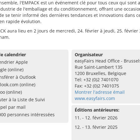
nsemble, l'EMPACK est un événement clé pour tous ceux qui sont a
ndustrie de l'emballage et du conditionnement, offrant une occasio
e se tenir informé des dernières tendances et innovations dans c
en rapide évolution.
K aura lieu en 2 jours de mercredi, 24. février à jeudi, 25. février
ham.
e calendrier
Organisateur
easyFairs Head Office - Brussel
endrier Apple
Rue Saint-Lambert 135
gle (online)
1200 Bruxelles, Belgique
nsférer à Outlook
Tel: +32 (0)2 7401070
look.com (online)
Fax: +32 (0)2 7401075
oo (online)
Montrer l'adresse émail
www.easyfairs.com
uter à la Liste de Suivi
pel par mail
Éditions antérieures:
000 personnes intéressées
11. - 12. février 2026
12. - 13. février 2025