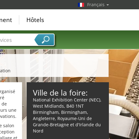
Français
ement
Hôtels
vices
sation
Ville de la foire:
rganisé
éré
National Exhibition Center (NEC),
e de
West Midlands, B40 1NT
eurs une
Birmingham, Birmingham,
vations.
Angleterre, Royaume-Uni de
Grande-Bretagne et d'Irlande du
e salon
Nord
ception
allage et