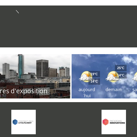
25°C
19°C
14°C
14°C
aujourd
demain
s
res d'exposition
´hui