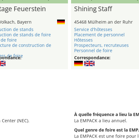
age Feuerstein
Shining Staff
Volkach, Bayern
45468 Mülheim an der Ruhr
uction de stands
Service d'hôtesses
ction de stands de foire
Placement de personnel
de foire
Hôtesses
cture de construction de
Prospecteurs, recruteuses
Personnel de foire
rs de foire
pondance:
Correspondance:
À quelle fréquence a lieu la 
 Center (NEC).
La EMPACK a lieu annuel.
Quel genre de foire est la EM
La EMPACK est une foire pour l