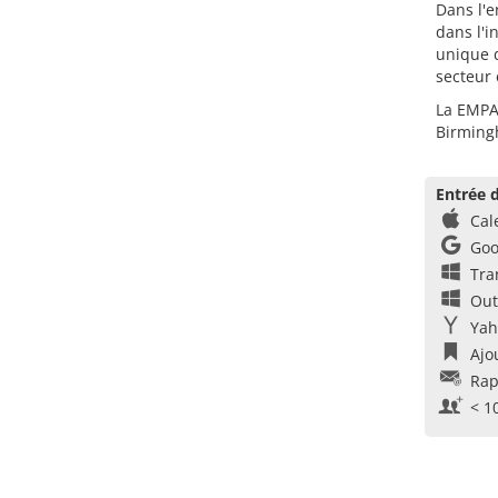
Dans l'e
dans l'i
unique d
secteur 
La EMPAC
Birming
Entrée d
Cal
Goo
Tra
Out
Yah
Ajo
Rap
< 1