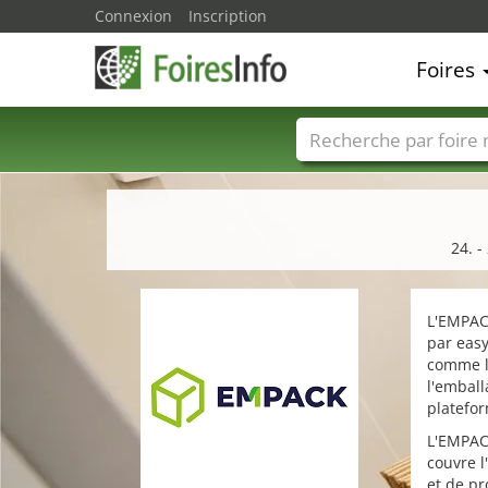
Connexion
Inscription
Foires
Foire noms
Pays
24. -
L'EMPAC
par easy
comme l
l'emball
platefo
L'EMPACK
couvre l
et de pr