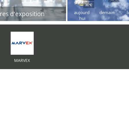
31°C
aujourd
demain
l
res d'exposition
´hui
MARVEX