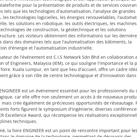
plateforme pour la présentation de produits et de services couvran
 tels que les technologies d'automatisation, l'analyse de grandes
 les technologies logicielles, les énergies renouvelables, l'automat
elle, les solutions en robotique, les outils électriques, les machines
technologies de construction, la géotechnique et les solutions
tructure. Les visiteurs obtiennent des informations sur les dernièr
 dans des domaines tels que l'automatisation des bâtiments, la
tion d'énergie et l'automatisation industrielle.
sateur de l'événement est C.I.S Network Sdn Bhd en collaboration a
ion of Engineers, Malaysia (IEM), ce qui souligne l'importance et la 
 foire. Kuala Lumpur, en tant que lieu d'accueil, offre un cadre idé
ent grâce à son rôle de centre technologique et d'innovation dans
 ENGINEER est un événement essentiel pour les professionnels du 
gique, car elle offre non seulement un accès à de nouveaux produi
, mais crée également de précieuses opportunités de réseautage. 
nts forts figurent le symposium d'ingénierie, diverses conférences
R Excellence Award, qui récompense les réalisations exceptionnel
iplines techniques.
é, la foire ENGINEER est un point de rencontre important pour les
dans le domaine de la technologie, permettant de découvrir des