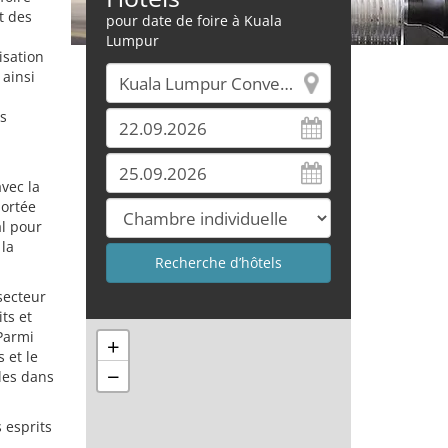
t des
pour date de foire à Kuala
Lumpur
isation
 ainsi
es
vec la
portée
al pour
 la
secteur
ts et
Parmi
+
 et le
−
les dans
 esprits