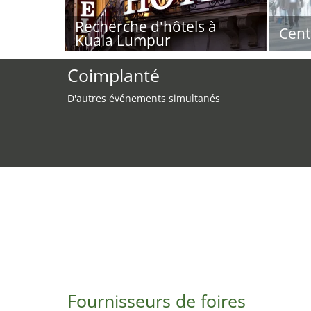
Recherche d'hôtels à
Cent
Kuala Lumpur
Coimplanté
D'autres événements simultanés
Fournisseurs de foires