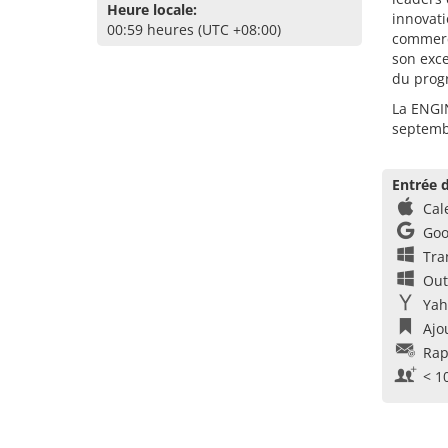
Heure locale:
innovati
00:59 heures (UTC +08:00)
commerci
son exce
du prog
La ENGIN
septemb
Entrée d
Cal
Goo
Tra
Out
Yah
Ajo
Rap
< 1