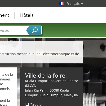
Français
ement
Hôtels
vices
onstruction mécanique, de l'électrotechnique et de
Ville de la foire:
nts de la
omaines
Kuala Lumpur Convention Centre
ue
(KLCC),
onnels
Jalan Kia Peng, 50088 Kuala
Lumpur, Kuala Lumpur, Malaysia
ment la
Hôtels
foire