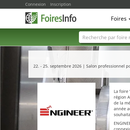
Connexion
Inscription
Foires
Foire noms
Pays
22. - 25. septembre 2026 | Salon professionnel po
La foire 
région A
de la mé
année a
souhaita
ENGINEER
connexio