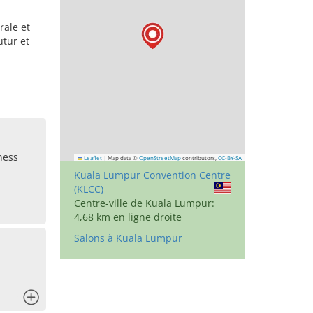
rale et
utur et
ness
Leaflet
|
Map data ©
OpenStreetMap
contributors,
CC-BY-SA
Kuala Lumpur Convention Centre
(KLCC)
Centre-ville de Kuala Lumpur:
4,68 km en ligne droite
Salons à Kuala Lumpur
x