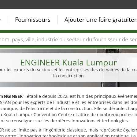
Fournisseurs
Ajouter une foire gratuit
Villes
Secteurs de foire
Secteurs du fournisseur de ser
ENGINEER Kuala Lumpur
ur les experts du secteur et les entreprises des domaines de la c
la construction
"
ENGINEER
", établie depuis 2022, est l’un des principaux événeme
SEAN pour les experts de l'industrie et les entreprises dans les d
canique, de l'électricité et de la construction. Elle se déroule chaq
u Kuala Lumpur Convention Centre et attire de nombreux professi
nt se renseigner sur les dernières innovations et technologies.
 ne se limite pas à l'ingénierie classique, mais représente égale
n entre l'innovation technologique et son application pratique. La 