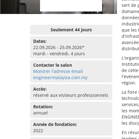
sert de 
domaines
données,
industri
Seulement 44 jours
que les 
d'infras
Dates:
avancées
22.09.2026 - 25.09.2026*
distribu
mardi - vendredi, 4 jours
L'organi
Institut
Contacter le salon
de cette
Montrer l'adresse émail
l'événem
engineermalaysia.com.my
région.
Accès:
La foire
réservé aux visiteurs professionnels
technolo
services
Rotation:
les mome
annuel
ENGINEE
les disc
Année de fondation:
2022
En résum
leaders 