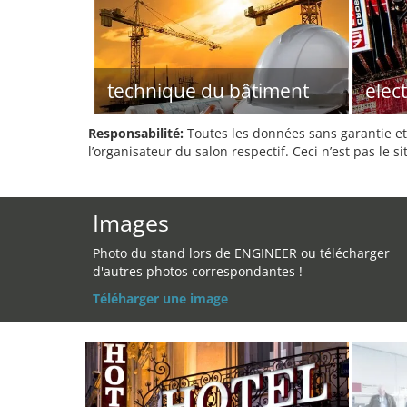
technique du bâtiment
elec
Responsabilité:
Toutes les données sans garantie et 
l’organisateur du salon respectif. Ceci n’est pas le sit
Images
Photo du stand lors de ENGINEER ou télécharger
d'autres photos correspondantes !
Téléharger une image