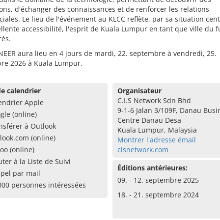
ons, d'échanger des connaissances et de renforcer les relations
ales. Le lieu de l'événement au KLCC reflète, par sa situation cent
llente accessibilité, l'esprit de Kuala Lumpur en tant que ville du f
rès.
EER aura lieu en 4 jours de mardi, 22. septembre à vendredi, 25.
re 2026 à Kuala Lumpur.
e calendrier
Organisateur
C.I.S Network Sdn Bhd
endrier Apple
9-1-6 Jalan 3/109F, Danau Busi
gle (online)
Centre Danau Desa
nsférer à Outlook
Kuala Lumpur, Malaysia
look.com (online)
Montrer l'adresse émail
oo (online)
cisnetwork.com
uter à la Liste de Suivi
Éditions antérieures:
pel par mail
09. - 12. septembre 2025
000 personnes intéressées
18. - 21. septembre 2024