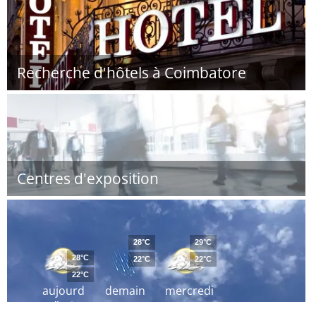
Recherche d'hôtels à Coimbatore
Centres d'exposition
28°C
29°C
28°C
22°C
22°C
22°C
aujourd
demain
mercredi
´hui