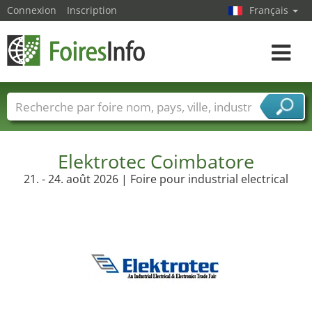
Connexion
Inscription
Français
Toggle
navigat
Foire noms
Pays
Villes
Secteurs de foire
Secteurs du fournisseur de services
Elektrotec Coimbatore
21. - 24. août 2026 | Foire pour industrial electrical