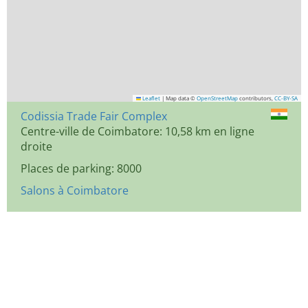
Leaflet
|
Map data ©
OpenStreetMap
contributors,
CC-BY-SA
Codissia Trade Fair Complex
Centre-ville de Coimbatore: 10,58 km en ligne
droite
Places de parking: 8000
Salons à Coimbatore