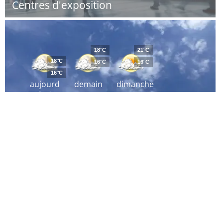
Centres d'exposition
18°C
21°C
18°C
16°C
16°C
16°C
aujourd
demain
dimanche
´hui