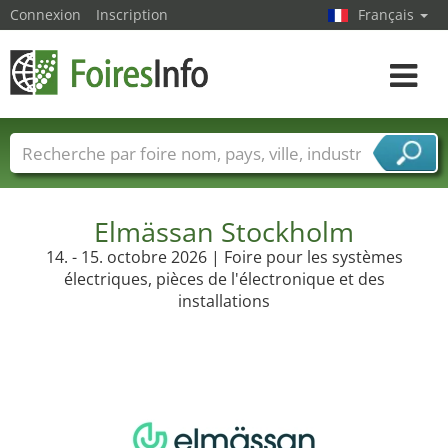
Connexion
Inscription
Français
Toggle
navigat
Foire noms
Pays
Villes
Secteurs de foire
Secteurs du fournisseur de services
Elmässan Stockholm
14. - 15. octobre 2026 | Foire pour les systèmes
électriques, pièces de l'électronique et des
installations