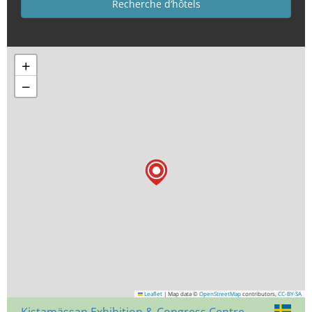
+
−
Leaflet
|
Map data ©
OpenStreetMap
contributors,
CC-BY-SA