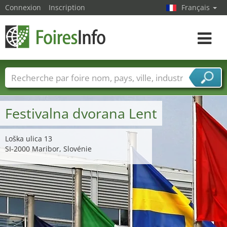
Connexion
Inscription
Français
Toggle
navigat
Foire noms
Pays
Villes
Secteurs de foire
Secteurs du fournisseur de services
Festivalna dvorana Lent
Loška ulica 13
SI-2000 Maribor, Slovénie