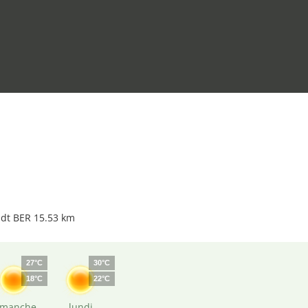
ndt BER 15.53 km
27°C
30°C
18°C
22°C
imanche
lundi