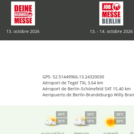
13. octobre 2026
13. - 14. octobre 2026
GPS: 52.51449966,13.24320030
Aéroport de Tegel TXL 3.64 km
Aéroport de Berlin-Schönefeld SXF 15.40 km
Aeropuerto de Berlín-Brandeburgo Willy Bra
24°C
19°C
23°C
21°C
15°C
15°C
aujourd´hui
demain
samedi
d