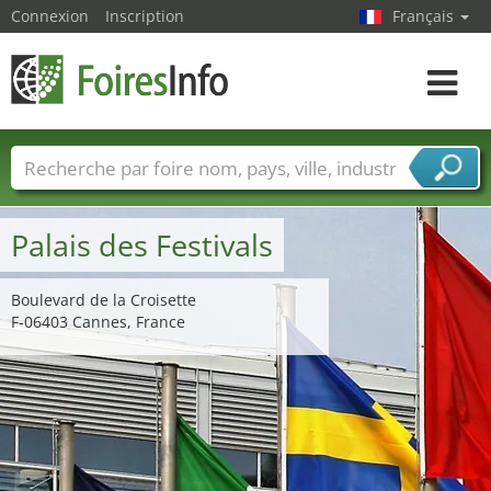
Connexion
Inscription
Français
Toggle
navigat
Foire noms
Pays
Villes
Secteurs de foire
Secteurs du fournisseur de services
Palais des Festivals
Boulevard de la Croisette
F-06403 Cannes, France