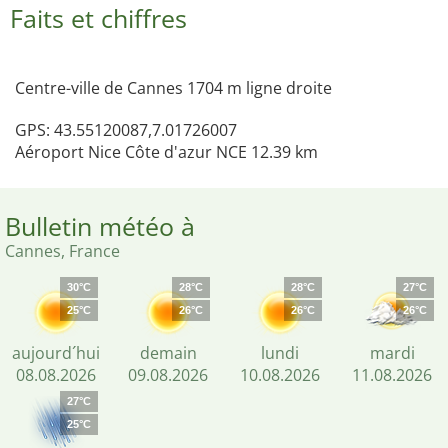
Faits et chiffres
Centre-ville de Cannes 1704 m ligne droite
GPS: 43.55120087,7.01726007
Aéroport Nice Côte d'azur NCE 12.39 km
Bulletin météo à
Cannes, France
30°C
28°C
28°C
27°C
25°C
26°C
26°C
26°C
aujourd´hui
demain
lundi
mardi
08.08.2026
09.08.2026
10.08.2026
11.08.2026
27°C
25°C