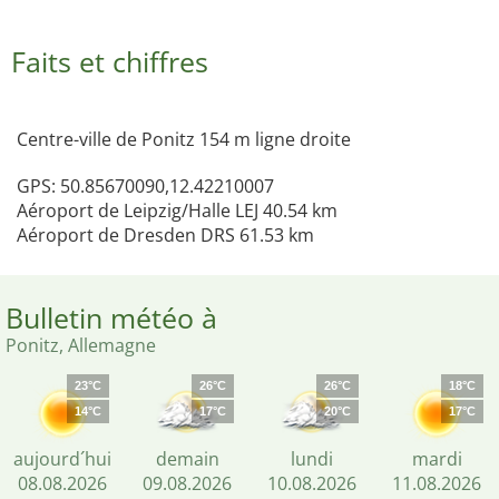
Faits et chiffres
Centre-ville de Ponitz 154 m ligne droite
GPS: 50.85670090,12.42210007
Aéroport de Leipzig/Halle LEJ 40.54 km
Aéroport de Dresden DRS 61.53 km
Bulletin météo à
Ponitz, Allemagne
23°C
26°C
26°C
18°C
14°C
17°C
20°C
17°C
aujourd´hui
demain
lundi
mardi
08.08.2026
09.08.2026
10.08.2026
11.08.2026