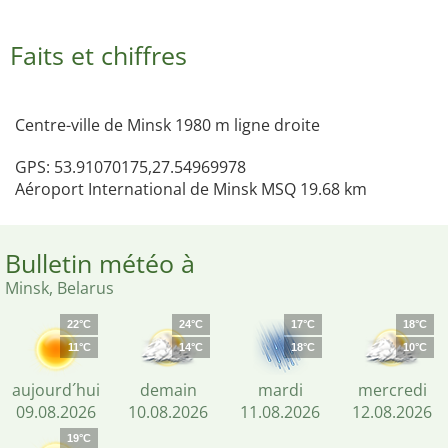
Faits et chiffres
Centre-ville de Minsk 1980 m ligne droite
GPS: 53.91070175,27.54969978
Aéroport International de Minsk MSQ 19.68 km
Bulletin météo à
Minsk, Belarus
22°C
24°C
17°C
18°C
11°C
14°C
18°C
10°C
aujourd´hui
demain
mardi
mercredi
09.08.2026
10.08.2026
11.08.2026
12.08.2026
19°C