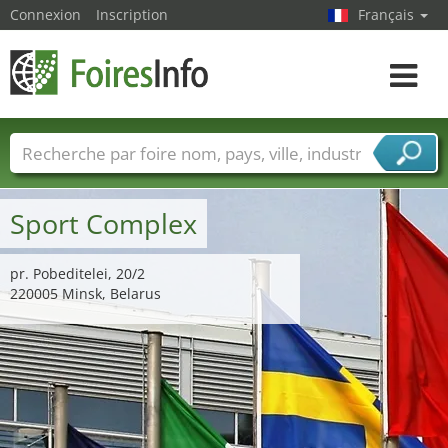
Connexion
Inscription
Français
Toggle
navigat
Foire noms
Pays
Villes
Secteurs de foire
Secteurs du fournisseur de services
Sport Complex
pr. Pobeditelei, 20/2
220005 Minsk, Belarus