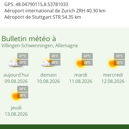
GPS: 48.04790115,8.53781033
Aéroport international de Zurich ZRH 40.30 km
Aéroport de Stuttgart STR 54.35 km
Bulletin météo à
Villingen-Schwenningen, Allemagne
27°C
25°C
24°C
24°C
19°C
20°C
18°C
15°C
aujourd´hui
demain
mardi
mercredi
09.08.2026
10.08.2026
11.08.2026
12.08.2026
25°C
16°C
jeudi
13.08.2026