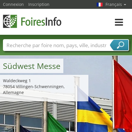
Connexion
Inscription
Français
Toggle
navigat
Foire noms
Pays
Villes
Secteurs de foire
Secteurs du fournisseur de services
Südwest Messe
Waldeckweg 1
78054 Villingen-Schwenningen,
Allemagne