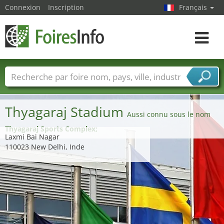
Connexion
Inscription
Français
Toggle
navigat
Foire noms
Pays
Villes
Secteurs de foire
Secteurs du fournisseur de services
Thyagaraj Stadium
Aussi connu sous le nom
Thyagaraj Sports Complex;
Laxmi Bai Nagar
110023 New Delhi, Inde