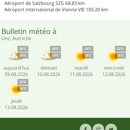
Aéroport de Salzbourg SZG 68.83 km
Aéroport international de Vienne VIE 105.20 km
Bulletin météo à
Linz, Autriche
28°C
26°C
24°C
22°C
19°C
24°C
18°C
16°C
aujourd´hui
demain
mardi
mercredi
09.08.2026
10.08.2026
11.08.2026
12.08.2026
22°C
16°C
jeudi
13.08.2026