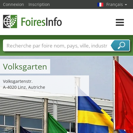
Connexion
Inscription
Français
Toggle
navigat
Foire noms
Pays
Villes
Secteurs de foire
Secteurs du fournisseur de services
Volksgarten
Volksgartenstr.
A-4020 Linz, Autriche