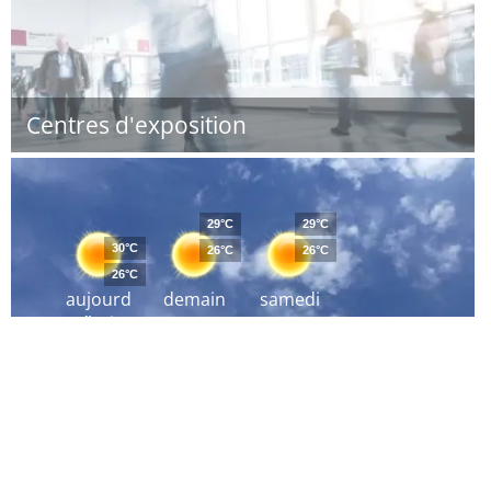
Centres d'exposition
29°C
29°C
30°C
26°C
26°C
26°C
aujourd
demain
samedi
´hui