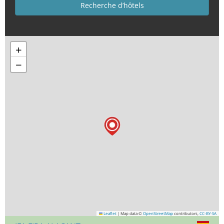
+
−
Leaflet
|
Map data ©
OpenStreetMap
contributors,
CC-BY-SA