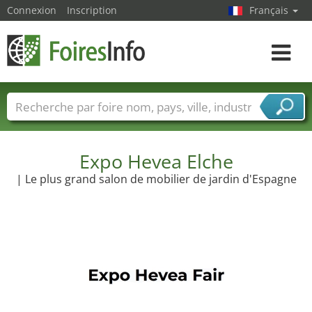
Connexion
Inscription
Français
Toggle
navigat
Foire noms
Pays
Villes
Secteurs de foire
Secteurs du fournisseur de services
Expo Hevea Elche
| Le plus grand salon de mobilier de jardin d'Espagne