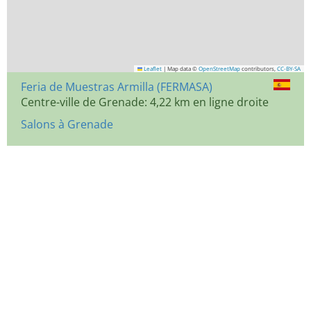
Leaflet
|
Map data ©
OpenStreetMap
contributors,
CC-BY-SA
Feria de Muestras Armilla (FERMASA)
Centre-ville de Grenade: 4,22 km en ligne droite
Salons à Grenade