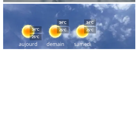
34°C
34°C
34°C
25°C
25°C
25°C
aujourd
demain
samedi
´hui