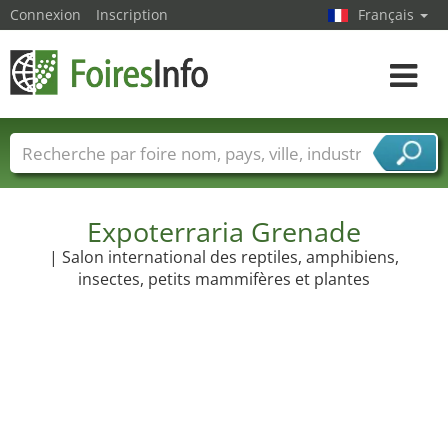
Connexion
Inscription
Français
Toggle
navigat
Foire noms
Pays
Villes
Secteurs de foire
Secteurs du fournisseur de services
Expoterraria Grenade
| Salon international des reptiles, amphibiens,
insectes, petits mammifères et plantes