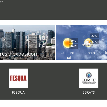
er
22°C
29°C
20°C
20°C
aujourd
demain
l
res d'exposition
´hui
FESQUA
EBRATS