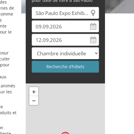
pour date de foire à Sao Paulo
 des
ines de
s comme
s
ente
our le
 pour
cuter
f pour
aux.
s animés
+
ur les
−
de
oduits et
on
llente