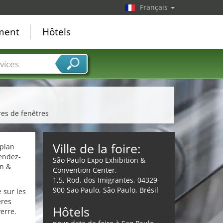
Français
ement
Hôtels
vices
res de fenêtres
Ville de la foire:
 plan
rendez-
São Paulo Expo Exhibition &
on &
Convention Center,
1,5, Rod. dos Imigrantes, 04329-
900 Sao Paulo, São Paulo, Brésil
 sur les
ères
Hôtels
erre.