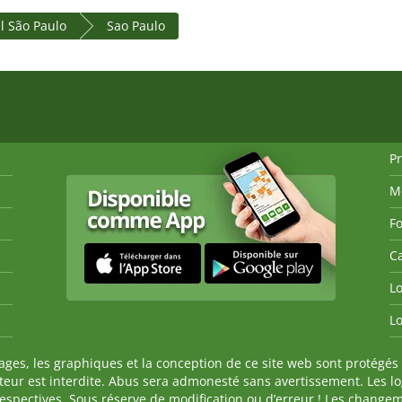
al São Paulo
Sao Paulo
P
M
Fo
Ca
Lo
Lo
es, les graphiques et la conception de ce site web sont protégés 
auteur est interdite. Abus sera admonesté sans avertissement. Les l
spectives. Sous réserve de modification ou d’erreur ! Les changeme