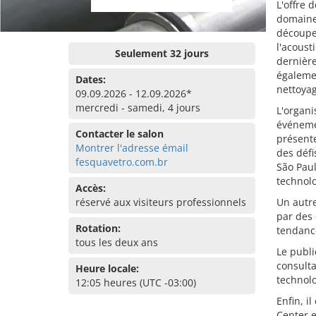
L'offre 
domaines
découpe
l'acoust
Seulement 32 jours
dernièr
égalemen
Dates:
nettoyag
09.09.2026 - 12.09.2026*
mercredi - samedi, 4 jours
L'organi
événeme
Contacter le salon
présente
Montrer l'adresse émail
des défi
fesquavetro.com.br
São Paul
technol
Accès:
réservé aux visiteurs professionnels
Un autre
par des 
Rotation:
tendance
tous les deux ans
Le publi
consulta
Heure locale:
technolo
12:05 heures (UTC -03:00)
Enfin, i
Center e