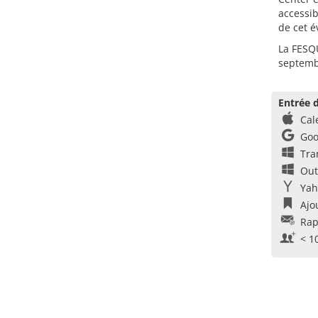
accessib
de cet 
La FESQU
septemb
Entrée d
Cal
Goo
Tra
Out
Yah
Ajo
Rap
< 1