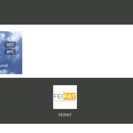
15°C
20°C
undi
FEIPAT