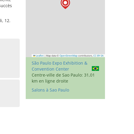
 succès
, 12.
Leaflet
|
Map data ©
OpenStreetMap
contributors,
CC-BY-SA
São Paulo Expo Exhibition &
Convention Center
Centre-ville de Sao Paulo: 31,01
km en ligne droite
Salons à Sao Paulo