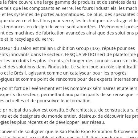
de la foire couvre une large gamme de produits et de services dans
 tels que les composants en verre, les fours industriels, les mach
 et les systèmes de portes automatiques. De plus, des spécialité
ique du verre et les films pour verre, les techniques de vitrage et le
es tendances en design de verre sont abordées. L'événement prés
t des machines de fabrication avancées ainsi que des solutions p
e et le recyclage du verre.
sateur du salon est Italian Exhibition Group (IEG), réputé pour ses
nts innovants dans le secteur. FESQUA VETRO sert de plateforme
r les produits les plus récents, échanger des connaissances et dis
s et des solutions dans l'industrie. Le salon joue un rôle significati
o et le Brésil, agissant comme un catalyseur pour les progrès
ogiques et comme point de rencontre pour des experts internation
 point fort de l'événement est les nombreux séminaires et atelier
experts du secteur, permettant aux participants de se renseigner s
s actuelles et de poursuivre leur formation.
c principal du salon est constitué d'architectes, de constructeurs, 
nts et de designers du monde entier, désireux de découvrir les pr
gies les plus récents et de développer leur réseau.
l convient de souligner que le São Paulo Expo Exhibition & Conventi
st facilement accessible et offre des installations modernes. L'exce