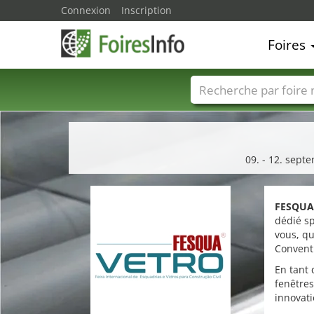
Connexion
Inscription
Foires
Foire noms
Pays
09. - 12. sept
FESQUA
dédié sp
vous, qu
Conventi
En tant 
fenêtres
innovati