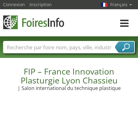
Connexion
Inscription
Français
Toggle
navigat
Foire noms
Pays
Villes
Secteurs de foire
Secteurs du fournisseur de services
FIP – France Innovation
Plasturgie Lyon Chassieu
| Salon international du technique plastique