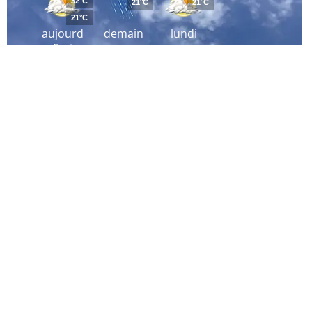
32°C
21°C
21°C
21°C
aujourd
demain
lundi
´hui