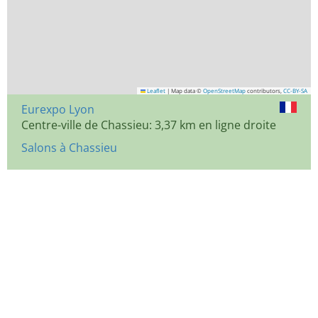
Leaflet
|
Map data ©
OpenStreetMap
contributors,
CC-BY-SA
Eurexpo Lyon
Centre-ville de Chassieu: 3,37 km en ligne droite
Salons à Chassieu