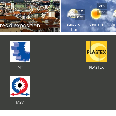
21°C
27°C
22°C
22°C
aujourd
demain
di
res d'exposition
´hui
IMT
PLASTEX
MSV