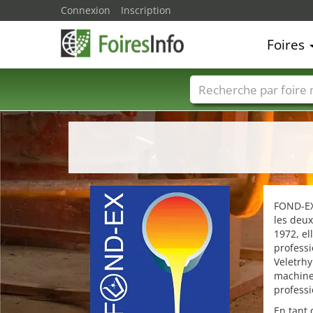
Connexion
Inscription
Foires
Foire noms
Pays
FOND-EX,
les deux
1972, el
professi
Veletrhy
machines
professi
En tant