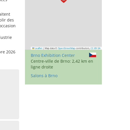
itent
blir des
 occasion
dustrie
Leaflet
|
Map data ©
OpenStreetMap
contributors,
CC-BY-SA
bre 2026
Brno Exhibition Center
Centre-ville de Brno: 2,42 km en
ligne droite
Salons à Brno