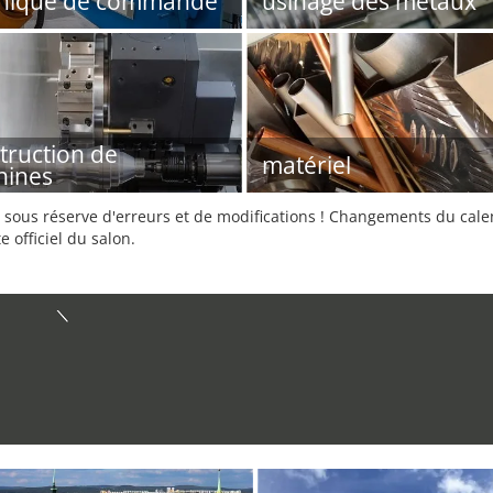
hnique de commande
usinage des métaux
truction de
matériel
hines
sous réserve d'erreurs et de modifications ! Changements du calend
e officiel du salon.