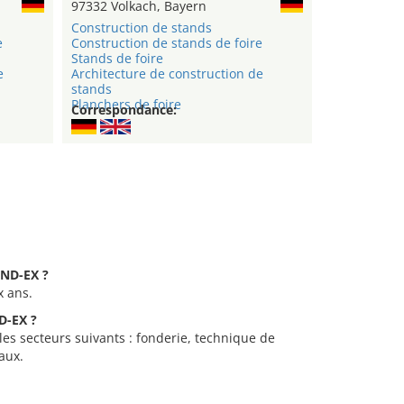
97332 Volkach, Bayern
Construction de stands
e
Construction de stands de foire
Stands de foire
e
Architecture de construction de
stands
Planchers de foire
Correspondance:
OND-EX ?
x ans.
D-EX ?
les secteurs suivants : fonderie, technique de
aux.