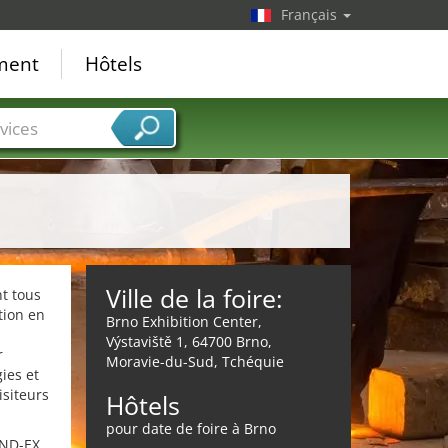
Français
ement
Hôtels
vices
Ville de la foire:
nt tous
tion en
Brno Exhibition Center,
Výstaviště 1, 64700 Brno,
r
Moravie-du-Sud, Tchéquie
ies et
isiteurs
Hôtels
pour date de foire à Brno
OND-EX