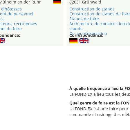
Mülheim an der Ruhr
82031 Grünwald
 d'hôtesses
Construction de stands
ent de personnel
Construction de stands de foir
es
Stands de foire
cteurs, recruteuses
Architecture de construction d
el de foire
stands
Design d’exposition
pondance:
Correspondance:
À quelle fréquence a lieu la F
La FOND-EX a lieu tous les deu
Quel genre de foire est la FON
La FOND-EX est une foire pour 
commande et usinage des mét