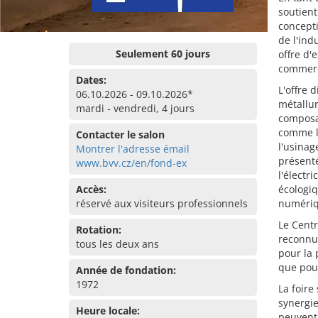
soutient
concepti
de l'ind
Seulement 60 jours
offre d'
commerc
Dates:
L'offre 
06.10.2026 - 09.10.2026*
métallur
mardi - vendredi, 4 jours
composa
comme la
Contacter le salon
l'usinag
Montrer l'adresse émail
présenté
www.bvv.cz/en/fond-ex
l'électr
Accès:
écologiq
réservé aux visiteurs professionnels
numériq
Le Centr
Rotation:
reconnu 
tous les deux ans
pour la 
que pour
Année de fondation:
1972
La foire
synergie
Heure locale:
peuvent 