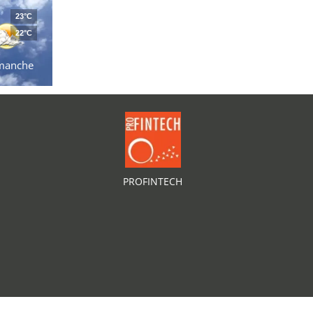
23°C
22°C
manche
PROFINTECH