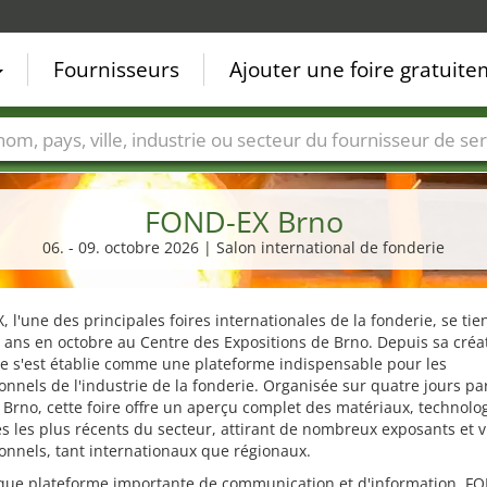
Fournisseurs
Ajouter une foire gratuit
Villes
Secteurs de foire
Secteurs du fournisseur de ser
FOND-EX Brno
06. - 09. octobre 2026 | Salon international de fonderie
 l'une des principales foires internationales de la fonderie, se tie
 ans en octobre au Centre des Expositions de Brno. Depuis sa créa
le s'est établie comme une plateforme indispensable pour les
onnels de l'industrie de la fonderie. Organisée sur quatre jours pa
 Brno, cette foire offre un aperçu complet des matériaux, technolog
 les plus récents du secteur, attirant de nombreux exposants et v
onnels, tant internationaux que régionaux.
 que plateforme importante de communication et d'information, F