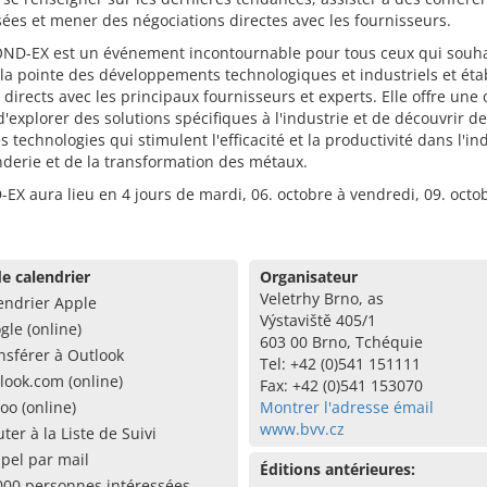
sées et mener des négociations directes avec les fournisseurs.
FOND-EX est un événement incontournable pour tous ceux qui souha
 la pointe des développements technologiques et industriels et éta
 directs avec les principaux fournisseurs et experts. Elle offre une
'explorer des solutions spécifiques à l'industrie et de découvrir de
s technologies qui stimulent l'efficacité et la productivité dans l'in
nderie et de la transformation des métaux.
EX aura lieu en 4 jours de mardi, 06. octobre à vendredi, 09. octo
e calendrier
Organisateur
Veletrhy Brno, as
endrier Apple
Výstaviště 405/1
gle (online)
603 00 Brno, Tchéquie
nsférer à Outlook
Tel: +42 (0)541 151111
look.com (online)
Fax: +42 (0)541 153070
oo (online)
Montrer l'adresse émail
www.bvv.cz
uter à la Liste de Suivi
pel par mail
Éditions antérieures:
000 personnes intéressées