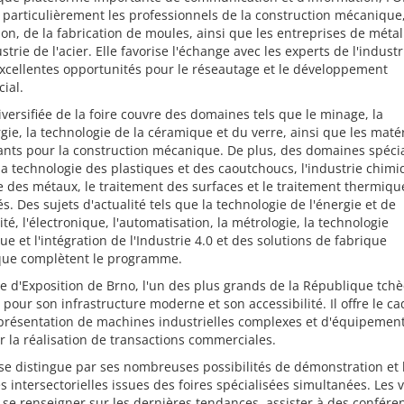
 particulièrement les professionnels de la construction mécanique,
on, de la fabrication de moules, ainsi que les entreprises de métal
ustrie de l'acier. Elle favorise l'échange avec les experts de l'industr
excellentes opportunités pour le réseautage et le développement
ial.
diversifiée de la foire couvre des domaines tels que le minage, la
gie, la technologie de la céramique et du verre, ainsi que les maté
nts pour la construction mécanique. De plus, des domaines spécia
 technologie des plastiques et des caoutchoucs, l'industrie chimi
e des métaux, le traitement des surfaces et le traitement thermiqu
s. Des sujets d'actualité tels que la technologie de l'énergie et de
icité, l'électronique, l'automatisation, la métrologie, la technologie
ue et l'intégration de l'Industrie 4.0 et des solutions de fabrique
ue complètent le programme.
e d'Exposition de Brno, l'un des plus grands de la République tchè
pour son infrastructure moderne et son accessibilité. Il offre le ca
présentation de machines industrielles complexes et d'équipement
 la réalisation de transactions commerciales.
 se distingue par ses nombreuses possibilités de démonstration et 
s intersectorielles issues des foires spécialisées simultanées. Les v
se renseigner sur les dernières tendances, assister à des confére