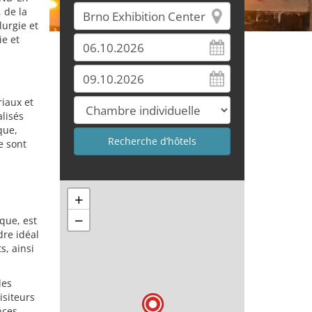
 de la
lurgie et
ie et
riaux et
lisés
que,
e sont
+
−
que, est
dre idéal
s, ainsi
les
isiteurs
nces