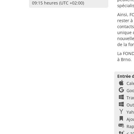
09:15 heures (UTC +02:00)
spéciali
Ainsi, 
rester à
contacts
unique d
nouvelle
de la fo
La FOND-
à Brno.
Entrée d
Cal
Goo
Tra
Out
Yah
Ajo
Rap
< 1