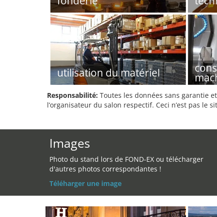
fonderie
tec
cons
utilisation du matériel
mac
Responsabilité:
Toutes les données sans garantie et 
l’organisateur du salon respectif. Ceci n’est pas le sit
Images
Photo du stand lors de FOND-EX ou télécharger
d'autres photos correspondantes !
Téléharger une image