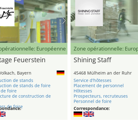
opérationnelle: Européenne
Zone opérationnelle: Eur
age Feuerstein
Shining Staff
Volkach, Bayern
45468 Mülheim an der Ruhr
uction de stands
Service d'hôtesses
ction de stands de foire
Placement de personnel
de foire
Hôtesses
cture de construction de
Prospecteurs, recruteuses
Personnel de foire
rs de foire
pondance:
Correspondance: