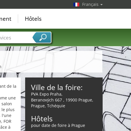
Français
ement
Hôtels
vices
n
Ville de la foire:
ant de la
PVA Expo Praha,
omme une
Beranových 667 , 19900 Prague,
e salon
Prague, Tchéquie
 le plus
 l'une
Hôtels
e, FOR
pour date de foire à Prague
râce à