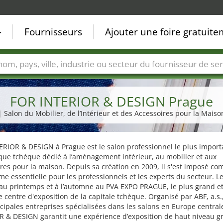
Fournisseurs
Ajouter une foire gratuit
Villes
Secteurs de foire
Secteurs du fournisseur de ser
FOR INTERIOR & DESIGN Prague
| Salon du Mobilier, de l’Intérieur et des Accessoires pour la Maiso
RIOR & DESIGN à Prague est le salon professionnel le plus import
que tchèque dédié à l’aménagement intérieur, au mobilier et aux
res pour la maison. Depuis sa création en 2009, il s'est imposé c
me essentielle pour les professionnels et les experts du secteur. L
 au printemps et à l’automne au PVA EXPO PRAGUE, le plus grand et
centre d'exposition de la capitale tchèque. Organisé par ABF, a.s.,
cipales entreprises spécialisées dans les salons en Europe central
R & DESIGN garantit une expérience d’exposition de haut niveau g