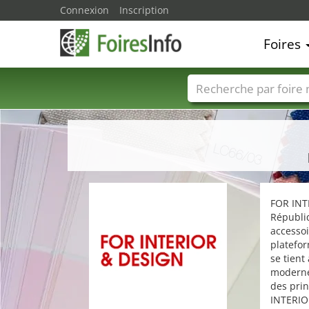
Connexion
Inscription
Foires
Foire noms
Pays
FOR INTE
Républi
accessoi
platefor
se tient
moderne 
des prin
INTERIO