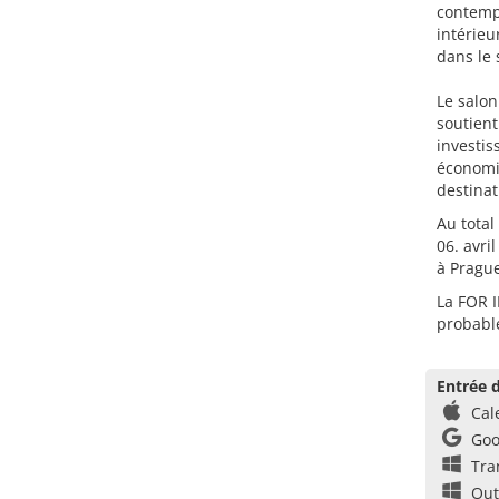
contempo
intérieu
dans le
Le salon
soutient
investis
économiq
destinat
Au total
06. avri
à Prague
La FOR I
probabl
Entrée d
Cal
Goo
Tra
Out