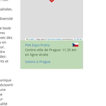
alisées.
diversité
e toute
res
avec des
Leaflet
|
Map data ©
OpenStreetMap
contributors,
CC-BY-SA
s en
PVA Expo Praha
ur.
Centre-ville de Prague: 11,35 km
adre
en ligne droite
dez-
nts et
Salons à Prague
 unique
découvrir
’une
me
ur
alité