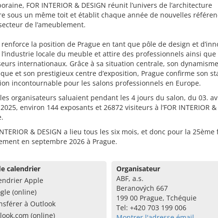
raine, FOR INTERIOR & DESIGN réunit l’univers de l’architecture
re sous un même toit et établit chaque année de nouvelles référe
 secteur de l’ameublement.
 renforce la position de Prague en tant que pôle de design et d’inn
 l’industrie locale du meuble et attire des professionnels ainsi que
seurs internationaux. Grâce à sa situation centrale, son dynamism
ue et son prestigieux centre d’exposition, Prague confirme son st
ion incontournable pour les salons professionnels en Europe.
 les organisateurs saluaient pendant les 4 jours du salon, du 03. av
l 2025, environ 144 exposants et 26872 visiteurs à l’FOR INTERIOR 
.
NTERIOR & DESIGN a lieu tous les six mois, et donc pour la 25ème 
ement en septembre 2026 à Prague.
e calendrier
Organisateur
ABF, a.s.
endrier Apple
Beranových 667
gle (online)
199 00 Prague, Tchéquie
nsférer à Outlook
Tel: +420 703 199 006
look.com (online)
Montrer l'adresse émail