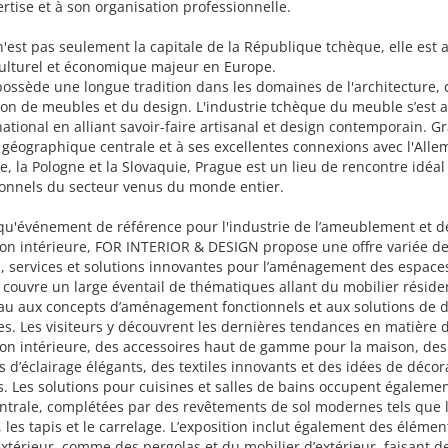
rtise et à son organisation professionnelle.
'est pas seulement la capitale de la République tchèque, elle est 
culturel et économique majeur en Europe.
 possède une longue tradition dans les domaines de l'architecture, 
ion de meubles et du design. L'industrie tchèque du meuble s’est 
rnational en alliant savoir-faire artisanal et design contemporain. G
 géographique centrale et à ses excellentes connexions avec l'All
he, la Pologne et la Slovaquie, Prague est un lieu de rencontre idéal
ionnels du secteur venus du monde entier.
qu'événement de référence pour l'industrie de l’ameublement et d
ion intérieure, FOR INTERIOR & DESIGN propose une offre variée d
, services et solutions innovantes pour l’aménagement des espaces
 couvre un large éventail de thématiques allant du mobilier résiden
au aux concepts d’aménagement fonctionnels et aux solutions de 
es. Les visiteurs y découvrent les dernières tendances en matière 
on intérieure, des accessoires haut de gamme pour la maison, des
 d’éclairage élégants, des textiles innovants et des idées de décor
s. Les solutions pour cuisines et salles de bains occupent égaleme
ntrale, complétées par des revêtements de sol modernes tels que 
 les tapis et le carrelage. L’exposition inclut également des élémen
xtérieur, comme des pergolas et du mobilier d’extérieur, faisant d