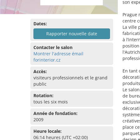
son expe
Prague n
centre 
Dates:
La ville
fabricat
Rapporter nouvelle date
à l’inte
position
Contacter le salon
l'Autric
Montrer l'adresse émail
profess
forinterior.cz
En tant 
Accès:
décorat
visiteurs professionnels et le grand
produits
public
Le salon
Rotation:
de bure
tous les six mois
exclusiv
décorati
Année de fondation:
systèmes
2009
créative
place ce
Heure locale:
parquet,
06:14 heures (UTC +02:00)
design e