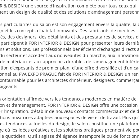
R & DESIGN une source d’inspiration complète pour tous ceux qui
hent un design de qualité et des solutions d’aménagement personn
s particularités du salon est son engagement envers la qualité, la 
n et les concepts d’habitat innovants. Des fabricants de meubles
, des designers, des détaillants et des prestataires de services d
 participent à FOR INTERIOR & DESIGN pour présenter leurs derniè
ons et solutions. Les professionnels bénéficient d’échanges directs 
 du secteur et accèdent aux nouveautés du marché, aux innovation
 de matériaux et aux approches durables de l’aménagement intérie
ation d’exposants de premier plan, d’une offre diversifiée et d’un c
ionnel au PVA EXPO PRAGUE fait de FOR INTERIOR & DESIGN un ren
ontournable pour les architectes d’intérieur, designers, commerça
exigeants.
 orientation affirmée vers les tendances modernes en matière de
ion et d’aménagement, FOR INTERIOR & DESIGN offre une occasion
r l’inspiration, d’établir de nouveaux contacts commerciaux et de 
tions novatrices adaptées aux espaces de vie et de travail. Plus qu
des tendances actuelles du design, le salon constitue une platefor
e où les idées créatives et les solutions pratiques prennent vie po
 le quotidien. Qu’il s’agisse d’élégance intemporelle ou de fonctionn