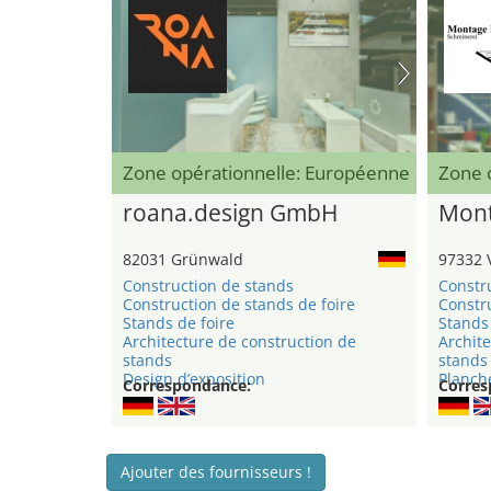
Zone opérationnelle: Européenne
Zone 
roana.design GmbH
Mont
82031 Grünwald
97332 
Construction de stands
Constr
Construction de stands de foire
Constru
Stands de foire
Stands 
Architecture de construction de
Archite
stands
stands
Design d’exposition
Planche
Correspondance:
Corres
Ajouter des fournisseurs !