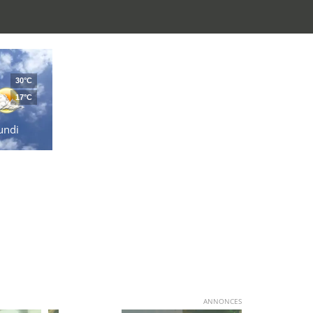
30°C
17°C
undi
ANNONCES