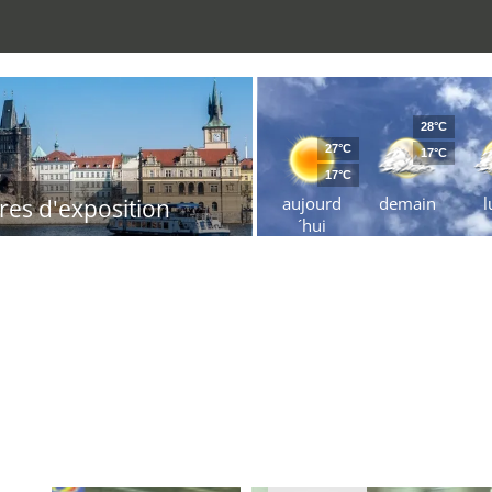
28°C
27°C
17°C
17°C
aujourd
demain
l
res d'exposition
´hui