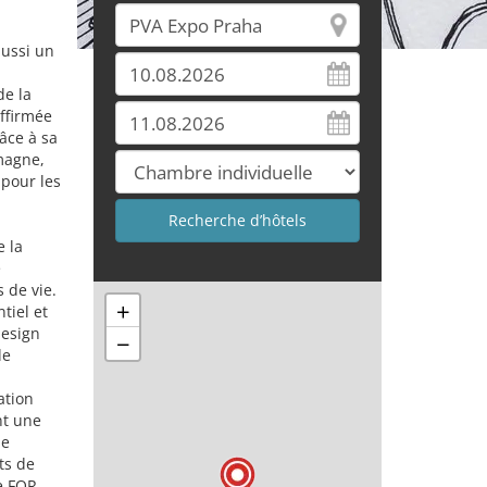
aussi un
de la
affirmée
râce à sa
emagne,
 pour les
e la
e
 de vie.
+
tiel et
design
−
de
ation
nt une
le
ts de
e FOR