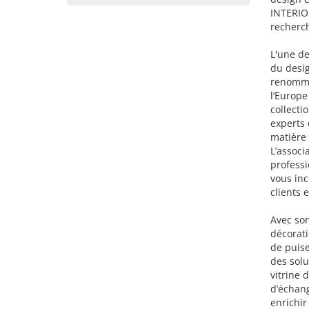
INTERIO
recherc
L'une de
du desig
renommés
l’Europe
collecti
experts
matière
L’associ
profess
vous inc
clients 
Avec son
décorat
de puise
des solu
vitrine 
d’échang
enrichir