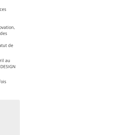
nces
ovation,
 des
e
atut de
ril au
& DESIGN
fois