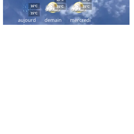
16°C
15°C
15°C
15°C
aujourd
demain
mercredi
´hui