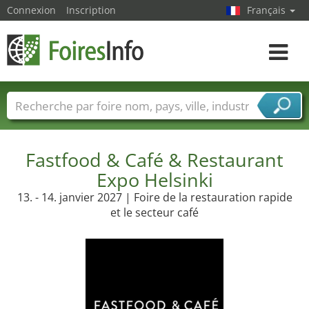
Connexion
Inscription
Français
Toggle
navigat
Foire noms
Pays
Villes
Secteurs de foire
Secteurs du fournisseur de services
Fastfood & Café & Restaurant
Expo Helsinki
13. - 14. janvier 2027 | Foire de la restauration rapide
et le secteur café