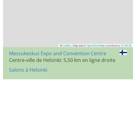
Leaflet
|
Map data ©
OpenStreetMap
contributors,
CC-BY-SA
Messukeskus Expo and Convention Centre
Centre-ville de Helsinki: 5,50 km en ligne droite
Salons à Helsinki