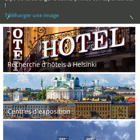
!
Téléharger une image
Recherche d'hôtels à Helsinki
Centres d'exposition
13°C
15°C