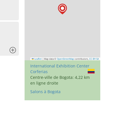
x
Leaflet
|
Map data ©
OpenStreetMap
contributors,
CC-BY-SA
International Exhibition Center
Corferias
Centre-ville de Bogota: 4,22 km
en ligne droite
Salons à Bogota