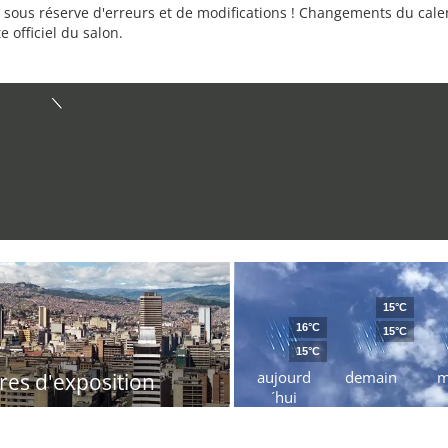
sous réserve d'erreurs et de modifications ! Changements du calend
e officiel du salon.
15°C
16°C
15°C
15°C
aujourd
demain
m
res d'exposition
´hui