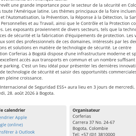
 revêt une grande importance pour le secteur de la sécurité en Col
s toute l'Amérique latine. Les thèmes principaux de la foire incluen
et l'Automatisation, la Prévention, la Réponse à la Détection, la San
 Personnelles et au Travail, ainsi que le Contrôle et la Protection co
s. Les exposants proviennent de divers secteurs, tels que la techno
ices de sécurité et la fabrication d'équipements de protection. Les v
ux sont des professionnels de ces domaines, intéressés par les de
ons et solutions en matière de technologie de sécurité. Le centre
tion Corferias à Bogotá dispose d'une infrastructure moderne et s
 excellent accès aux transports en commun et un nombre suffisant
e parking. C'est un lieu idéal pour présenter les dernières innovat
de technologie de sécurité et saisir des opportunités commerciale
en pleine croissance.
 Internacional de Seguridad ESS+ aura lieu en 3 jours de mercredi,
di, 28. août 2026 à Bogota.
e calendrier
Organisateur
Corferias
endrier Apple
Carrera 37 No. 24-67
gle (online)
Bogota, Colombie
nsférer à Outlook
Tel: +57 (0)1 3810000