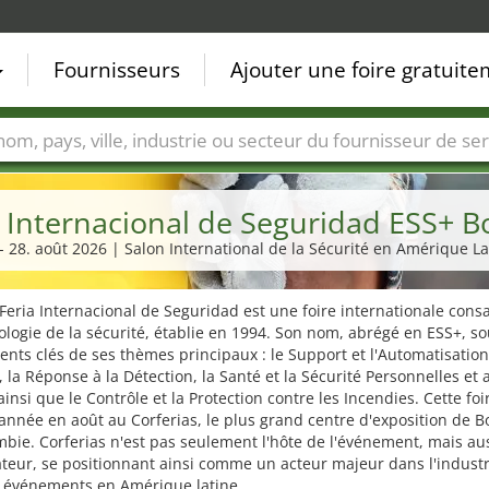
Fournisseurs
Ajouter une foire gratuit
Villes
Secteurs de foire
Secteurs du fournisseur de ser
a Internacional de Seguridad ESS+ B
 - 28. août 2026 | Salon International de la Sécurité en Amérique La
Feria Internacional de Seguridad est une foire internationale cons
ologie de la sécurité, établie en 1994. Son nom, abrégé en ESS+, so
ents clés de ses thèmes principaux : le Support et l'Automatisation
, la Réponse à la Détection, la Santé et la Sécurité Personnelles et 
 ainsi que le Contrôle et la Protection contre les Incendies. Cette foi
nnée en août au Corferias, le plus grand centre d'exposition de B
bie. Corferias n'est pas seulement l'hôte de l'événement, mais au
teur, se positionnant ainsi comme un acteur majeur dans l'industr
t événements en Amérique latine.