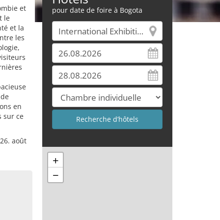
ombie et
pour date de foire à Bogota
t le
té et la
ntre les
logie,
isiteurs
rnières
pacieuse
 de
ions en
s sur ce
 26. août
+
−