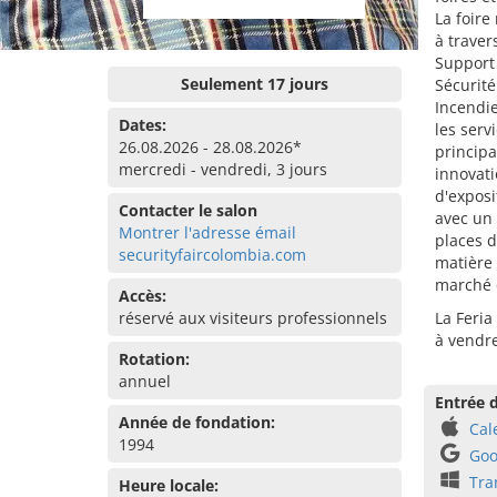
La foire
à traver
Support 
Seulement 17 jours
Sécurité
Incendie
Dates:
les serv
26.08.2026 - 28.08.2026*
principa
mercredi - vendredi, 3 jours
innovati
d'exposi
Contacter le salon
avec un
Montrer l'adresse émail
places d
securityfaircolombia.com
matière 
marché 
Accès:
réservé aux visiteurs professionnels
La Feria
à vendre
Rotation:
annuel
Entrée d
Année de fondation:
Cal
1994
Goo
Tra
Heure locale: