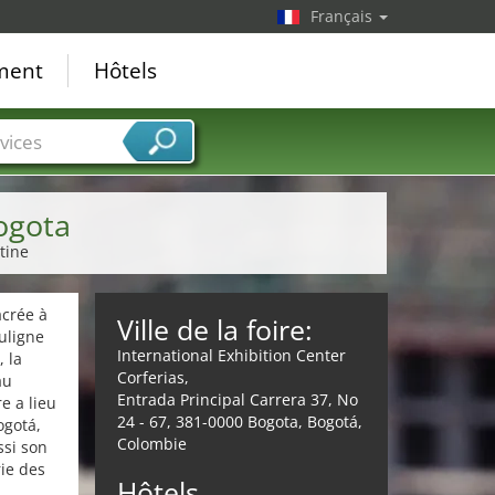
Français
ement
Hôtels
vices
ogota
tine
acrée à
Ville de la foire:
uligne
International Exhibition Center
, la
Corferias,
au
Entrada Principal Carrera 37, No
re a lieu
24 - 67, 381-0000 Bogota, Bogotá,
ogotá,
Colombie
ssi son
ie des
Hôtels