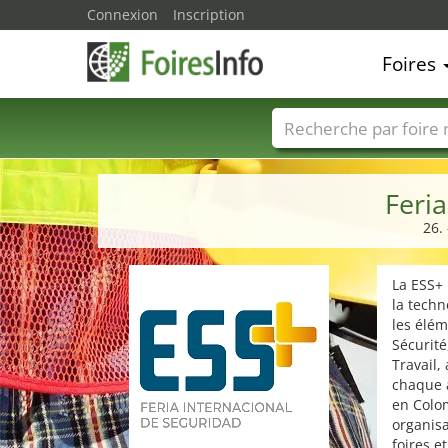
Connexion
Inscription
Foires
Foire noms
Pays
Feri
26.
La ESS+ 
la techn
les élém
Sécurité
Travail,
chaque a
en Colom
organisa
foires e