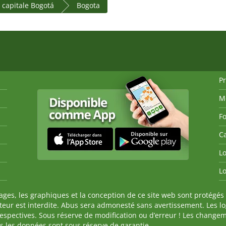
t capitale Bogotá
Bogota
P
M
Fo
Ca
Lo
Lo
es, les graphiques et la conception de ce site web sont protégés 
auteur est interdite. Abus sera admonesté sans avertissement. Les l
spectives. Sous réserve de modification ou d’erreur ! Les changeme
tes les données sont sous réserve de garantie.